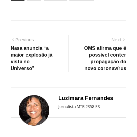
Navegação
Previous
Next
Previous
Next
post:
post:
Nasa anuncia “a
OMS afirma que é
de
maior explosão já
possível conter
Post
vista no
propagação do
Universo”
novo coronavírus
Luzimara Fernandes
Jornalista MTB 2358-ES