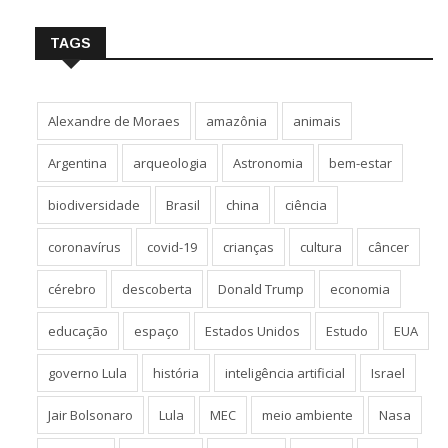
TAGS
Alexandre de Moraes
amazônia
animais
Argentina
arqueologia
Astronomia
bem-estar
biodiversidade
Brasil
china
ciência
coronavírus
covid-19
crianças
cultura
câncer
cérebro
descoberta
Donald Trump
economia
educação
espaço
Estados Unidos
Estudo
EUA
governo Lula
história
inteligência artificial
Israel
Jair Bolsonaro
Lula
MEC
meio ambiente
Nasa