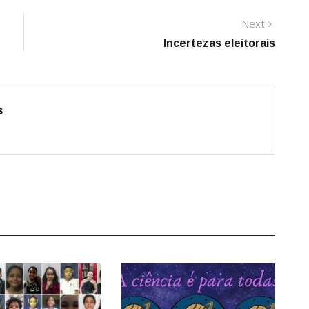
Next
Next
post:
Incertezas eleitorais
s