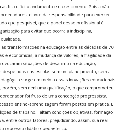
as fica difícil o andamento e o crescimento. Pois a não
 coordenadores, diante da responsabilidade para exercer
tudo que pesquisei, que o papel desse profissional é
nização para evitar que ocorra a indisciplina,
 qualidade.
m as transformações na educação entre as décadas de 70
icas e econômicas, a mudança de valores, a fragilidade da
 provocaram situações de desânimo na educação,
s e despejadas nas escolas sem um planejamento, sem a
pedagógico surge em meio a essas inovações educacionais
as, porém, sem nenhuma qualificação, o que comprometeu
oordenador foi fruto de uma concepção progressista,
ocesso ensino-aprendizagem foram postos em prática. E,
ições de trabalho. Faltam condições objetivas, formação
va, entre outros fatores, prejudicando, assim, sua real
odo processo didático-pedagógico.