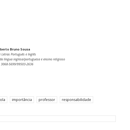
lberto Bruno Sousa
e Letras Português e Inglês
a língua inglesa/portuguesa e ensino religioso
s: 3068-5699/99503-2636
ola
importância
professor
responsabilidade