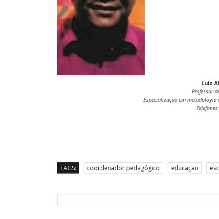
Luiz A
Professor d
Especialização em metodologia d
Telefone
TAGS:
coordenador pedagógico
educação
esc