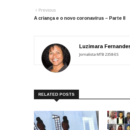
Navegação
Previous
Previous
post:
A criança e o novo coronavírus – Parte II
de
Post
Luzimara Fernande
Jornalista MTB 2358-ES
RELATED POSTS