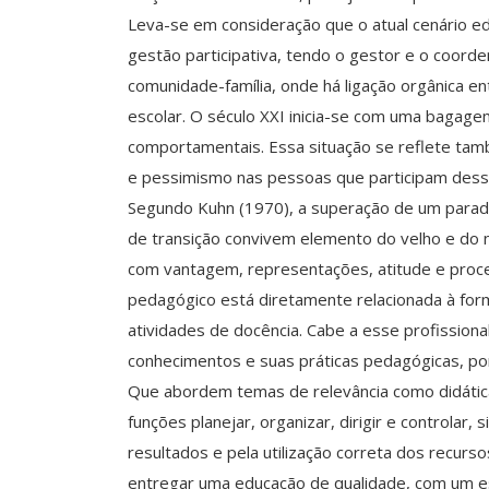
Leva-se em consideração que o atual cenário e
gestão participativa, tendo o gestor e o coord
comunidade-família, onde há ligação orgânica e
escolar. O século XXI inicia-se com uma bagagem 
comportamentais. Essa situação se reflete tam
e pessimismo nas pessoas que participam des
Segundo Kuhn (1970), a superação de um paradi
de transição convivem elemento do velho e do 
com vantagem, representações, atitude e proce
pedagógico está diretamente relacionada à fo
atividades de docência. Cabe a esse profissiona
conhecimentos e suas práticas pedagógicas, por 
Que abordem temas de relevância como didática,
funções planejar, organizar, dirigir e controlar,
resultados e pela utilização correta dos recurs
entregar uma educação de qualidade, com um es