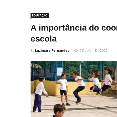
EDUCAÇÃO
A importância do co
escola
By
Luzimara Fernandes
2 De Abril De 2020