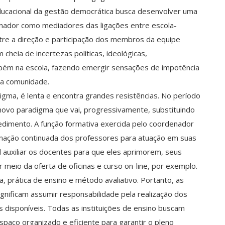
ducacional da gestão democrática busca desenvolver uma
enador como mediadores das ligações entre escola-
ntre a direção e participação dos membros da equipe
cheia de incertezas políticas, ideológicas,
bém na escola, fazendo emergir sensações de impotência
sa comunidade.
gma, é lenta e encontra grandes resistências. No período
novo paradigma que vai, progressivamente, substituindo
dimento. A função formativa exercida pelo coordenador
rmação continuada dos professores para atuação em suas
l auxiliar os docentes para que eles aprimorem, seus
meio da oferta de oficinas e curso on-line, por exemplo.
 prática de ensino e método avaliativo. Portanto, as
 significam assumir responsabilidade pela realização dos
os disponíveis. Todas as instituições de ensino buscam
paço organizado e eficiente para garantir o pleno