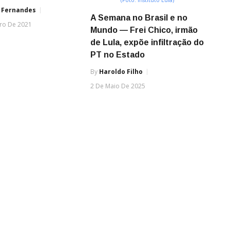
(Foto: Instituto Lula)
 Fernandes
A Semana no Brasil e no
iro De 2021
Mundo — Frei Chico, irmão
de Lula, expõe infiltração do
PT no Estado
By
Haroldo Filho
2 De Maio De 2025