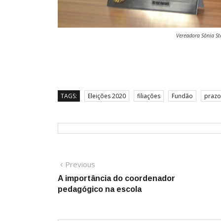
Vereadora Sônia Ste
TAGS:
Eleições 2020
filiações
Fundão
prazo
Navegação
Previous
Previous
post:
A importância do coordenador
de
pedagógico na escola
Post