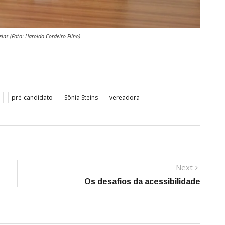
ins (Foto: Haroldo Cordeiro Filho)
pré-candidato
Sônia Steins
vereadora
Next
Next
post:
Os desafios da acessibilidade