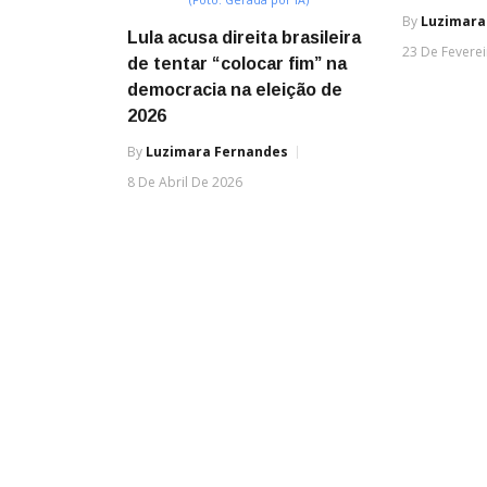
(Foto: Gerada por IA)
By
Luzimara
Lula acusa direita brasileira
23 De Fevere
de tentar “colocar fim” na
democracia na eleição de
2026
By
Luzimara Fernandes
8 De Abril De 2026