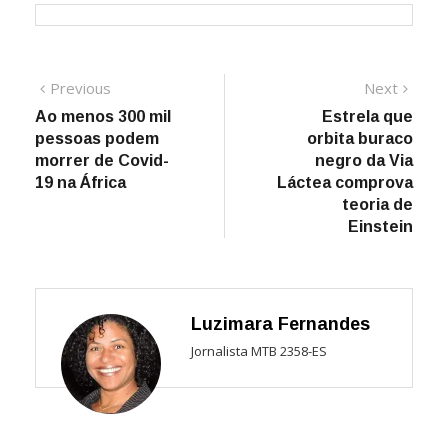
Navegação
Previous
Next
Previous
Next
post:
post:
Ao menos 300 mil
Estrela que
de
pessoas podem
orbita buraco
Post
morrer de Covid-
negro da Via
19 na África
Láctea comprova
teoria de
Einstein
Luzimara Fernandes
Jornalista MTB 2358-ES