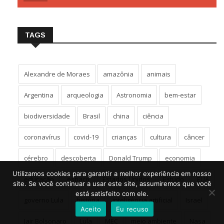
TAGS
Alexandre de Moraes
amazônia
animais
Argentina
arqueologia
Astronomia
bem-estar
biodiversidade
Brasil
china
ciência
coronavírus
covid-19
crianças
cultura
câncer
cérebro
descoberta
Donald Trump
economia
Utilizamos cookies para garantir a melhor experiência em nosso
educação
espaço
Estados Unidos
Estudo
EUA
site. Se você continuar a usar este site, assumiremos que você
está satisfeito com ele.
governo Lula
história
inteligência artificial
Israel
Aceito
Eu recuso
Jair Bolsonaro
Lula
MEC
meio ambiente
Nasa