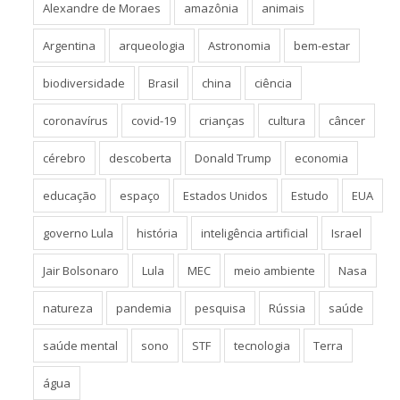
Alexandre de Moraes
amazônia
animais
Argentina
arqueologia
Astronomia
bem-estar
biodiversidade
Brasil
china
ciência
coronavírus
covid-19
crianças
cultura
câncer
cérebro
descoberta
Donald Trump
economia
educação
espaço
Estados Unidos
Estudo
EUA
governo Lula
história
inteligência artificial
Israel
Jair Bolsonaro
Lula
MEC
meio ambiente
Nasa
natureza
pandemia
pesquisa
Rússia
saúde
saúde mental
sono
STF
tecnologia
Terra
água