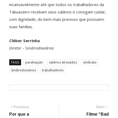
incansavelmente até que todos os trabalhadores da
Tabuazeiro recebam seus salários e consigam cuidar,
com dignidade, do bem mais precioso que possuem:
suas famílias.
Cléber Serrinha
Diretor – Sindirodoviários
TAGS:
paralisação
salários atrasados
sindicato
Sindirodoviários
trabalhadores
Navegação
Previous
Next
Previous
Next
post:
post:
Por que a
Filme “Bad
de