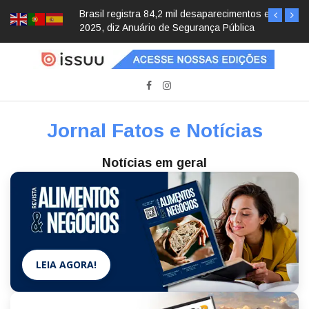
Brasil registra 84,2 mil desaparecimentos em
2025, diz Anuário de Segurança Pública
Jornal Fatos e Notícias
Notícias em geral
LEIA AGORA!