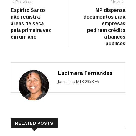
Navegação
Previous
Next
Previous
Next
post:
post:
Espírito Santo
MP dispensa
de
não registra
documentos para
Post
áreas de seca
empresas
pela primeira vez
pedirem crédito
em um ano
a bancos
públicos
Luzimara Fernandes
Jornalista MTB 2358-ES
RELATED POSTS