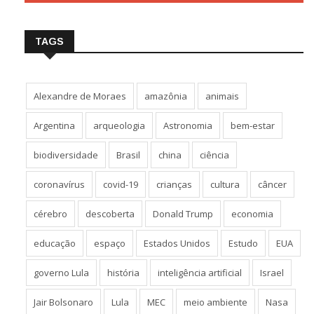
TAGS
Alexandre de Moraes
amazônia
animais
Argentina
arqueologia
Astronomia
bem-estar
biodiversidade
Brasil
china
ciência
coronavírus
covid-19
crianças
cultura
câncer
cérebro
descoberta
Donald Trump
economia
educação
espaço
Estados Unidos
Estudo
EUA
governo Lula
história
inteligência artificial
Israel
Jair Bolsonaro
Lula
MEC
meio ambiente
Nasa