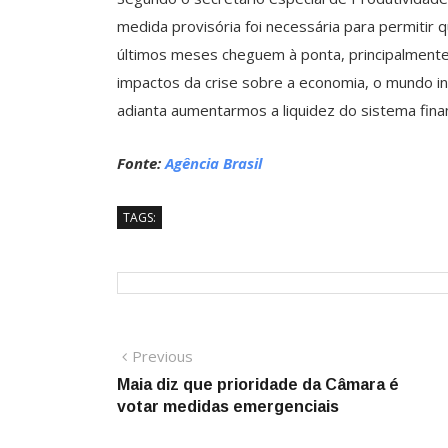
medida provisória foi necessária para permitir 
últimos meses cheguem à ponta, principalmen
impactos da crise sobre a economia, o mundo in
adianta aumentarmos a liquidez do sistema finan
Fonte:
Agência Brasil
TAGS:
Navegação
Previous
Previous
post:
Maia diz que prioridade da Câmara é
de
votar medidas emergenciais
Post