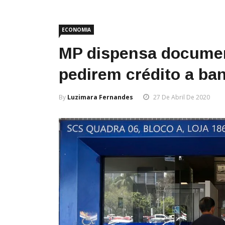
ECONOMIA
MP dispensa docume
pedirem crédito a ba
By
Luzimara Fernandes
27 De Abril De 2020