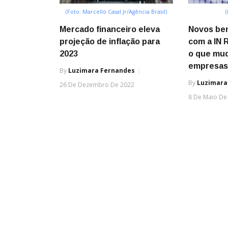
(Foto: Marcello Casal Jr/Agência Brasil)
Mercado financeiro eleva
Novos ben
projeção de inflação para
com a IN R
2023
o que mud
empresa
By
Luzimara Fernandes
By
Luzimara
26 De Dezembro De 2022
8 De Maio De