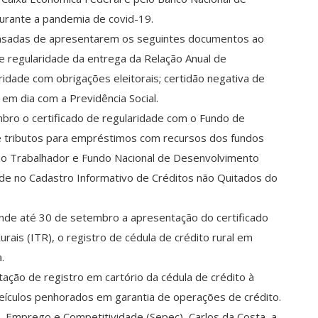
urante a pandemia de covid-19.
nsadas de apresentarem os seguintes documentos ao
de regularidade da entrega da Relação Anual de
aridade com obrigações eleitorais; certidão negativa de
 em dia com a Previdência Social.
ro o certificado de regularidade com o Fundo de
e tributos para empréstimos com recursos dos fundos
ao Trabalhador e Fundo Nacional de Desenvolvimento
ade no Cadastro Informativo de Créditos não Quitados do
ende até 30 de setembro a apresentação do certificado
rais (ITR), o registro de cédula de crédito rural em
.
ão de registro em cartório da cédula de crédito à
eículos penhorados em garantia de operações de crédito.
, Emprego e Competitividade (Sepec), Carlos da Costa, a