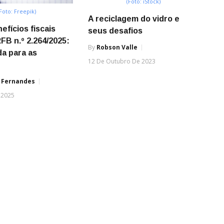
(Foto: iStock)
(Foto: Freepik)
A reciclagem do vidro e
efícios fiscais
seus desafios
FB n.º 2.264/2025:
By
Robson Valle
a para as
12 De Outubro De 2023
s
 Fernandes
 2025