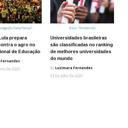
ivulgação Faep/Senar)
(Foto: Thinkstock)
ula prepara
Universidades brasileiras
contra o agro no
são classificadas no ranking
ional de Educação
de melhores universidades
do mundo
 Fernandes
By
Luzimara Fernandes
bro De 2023
23 De Julho De 2021