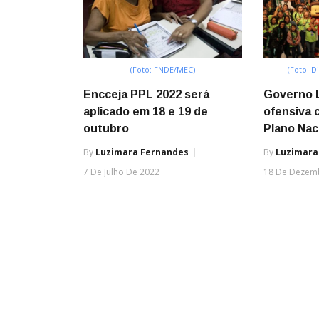
(Foto: FNDE/MEC)
(Foto: D
Encceja PPL 2022 será
Governo L
aplicado em 18 e 19 de
ofensiva 
outubro
Plano Nac
By
Luzimara Fernandes
By
Luzimara
7 De Julho De 2022
18 De Dezem