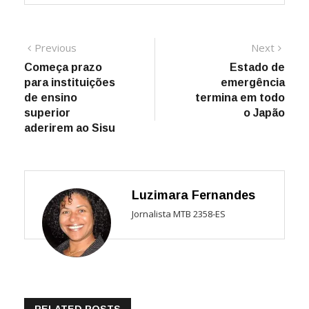
Navegação
Previous
Next
Previous
Next
post:
post:
Começa prazo
Estado de
de
para instituições
emergência
Post
de ensino
termina em todo
superior
o Japão
aderirem ao Sisu
Luzimara Fernandes
Jornalista MTB 2358-ES