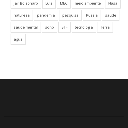
Jair Bolsonaro
Lula
MEC
meio ambiente
Nasa
natureza
pandemia
pesquisa
Rússia
saúde
saúde mental
sono
STF
tecnologia
Terra
água