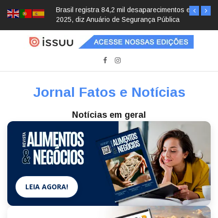
Brasil registra 84,2 mil desaparecimentos em
2025, diz Anuário de Segurança Pública
Jornal Fatos e Notícias
Notícias em geral
LEIA AGORA!