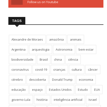
Follow us on Youtube
TAGS
Alexandre de Moraes
amazônia
animais
Argentina
arqueologia
Astronomia
bem-estar
biodiversidade
Brasil
china
ciência
coronavírus
covid-19
crianças
cultura
câncer
cérebro
descoberta
Donald Trump
economia
educação
espaço
Estados Unidos
Estudo
EUA
governo Lula
história
inteligência artificial
Israel