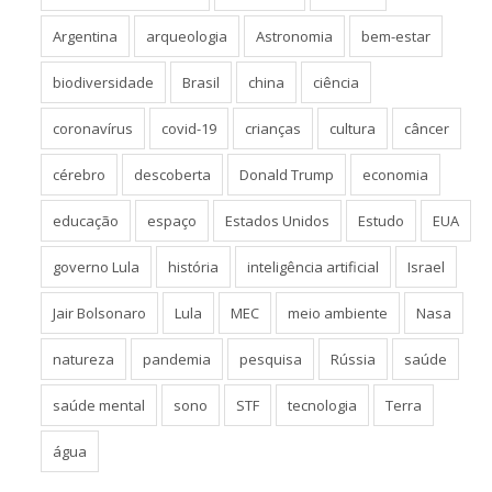
Argentina
arqueologia
Astronomia
bem-estar
biodiversidade
Brasil
china
ciência
coronavírus
covid-19
crianças
cultura
câncer
cérebro
descoberta
Donald Trump
economia
educação
espaço
Estados Unidos
Estudo
EUA
governo Lula
história
inteligência artificial
Israel
Jair Bolsonaro
Lula
MEC
meio ambiente
Nasa
natureza
pandemia
pesquisa
Rússia
saúde
saúde mental
sono
STF
tecnologia
Terra
água