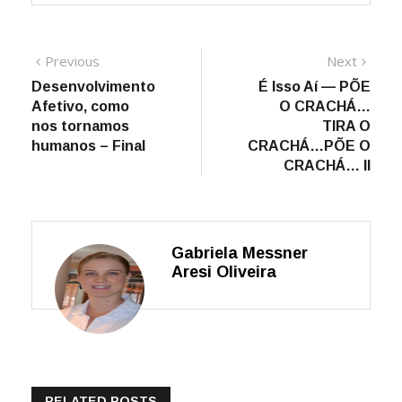
Navegação
Previous
Next
Previous
Next
post:
post:
Desenvolvimento
É Isso Aí — PÕE
de
Afetivo, como
O CRACHÁ…
Post
nos tornamos
TIRA O
humanos – Final
CRACHÁ…PÕE O
CRACHÁ… II
Gabriela Messner
Aresi Oliveira
RELATED POSTS