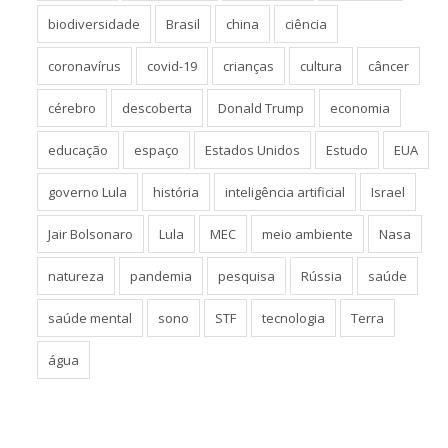
biodiversidade
Brasil
china
ciência
coronavírus
covid-19
crianças
cultura
câncer
cérebro
descoberta
Donald Trump
economia
educação
espaço
Estados Unidos
Estudo
EUA
governo Lula
história
inteligência artificial
Israel
Jair Bolsonaro
Lula
MEC
meio ambiente
Nasa
natureza
pandemia
pesquisa
Rússia
saúde
saúde mental
sono
STF
tecnologia
Terra
água