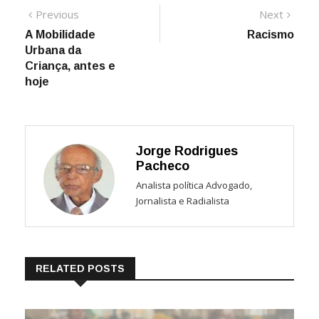
Navegação
Previous
Next
Previous
Next
post:
post:
A Mobilidade
Racismo
de
Urbana da
Post
Criança, antes e
hoje
Jorge Rodrigues
Pacheco
Analista política Advogado,
Jornalista e Radialista
RELATED POSTS