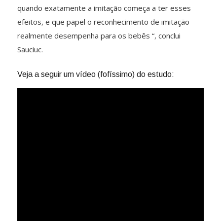
quando exatamente a imitação começa a ter esses
efeitos, e que papel o reconhecimento de imitação
realmente desempenha para os bebês “, conclui
Sauciuc.
Veja a seguir um vídeo (fofíssimo) do estudo: