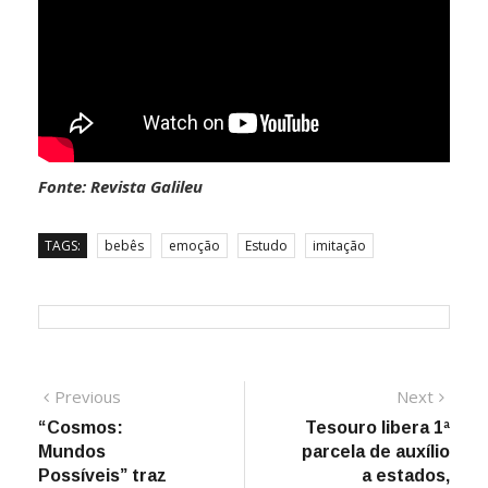
Fonte: Revista Galileu
TAGS:
bebês
emoção
Estudo
imitação
Navegação
Previous
Next
Previous
Next
post:
post:
“Cosmos:
Tesouro libera 1ª
de
Mundos
parcela de auxílio
Post
Possíveis” traz
a estados,