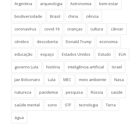
Argentina
arqueologia
Astronomia
bem-estar
biodiversidade
Brasil
china
ciência
coronavírus
covid-19
crianças
cultura
câncer
cérebro
descoberta
Donald Trump
economia
educação
espaço
Estados Unidos
Estudo
EUA
governo Lula
história
inteligência artificial
Israel
Jair Bolsonaro
Lula
MEC
meio ambiente
Nasa
natureza
pandemia
pesquisa
Rússia
saúde
saúde mental
sono
STF
tecnologia
Terra
água