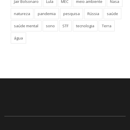
Jair Bolsonaro
Lula
MEC
meio ambiente
Nasa
natureza
pandemia
pesquisa
Rússia
saúde
saúde mental
sono
STF
tecnologia
Terra
água