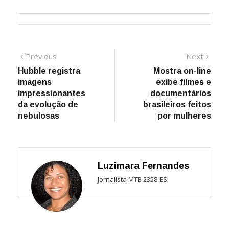
Navegação
Previous
Next
Previous
Next
post:
post:
Hubble registra
Mostra on-line
de
imagens
exibe filmes e
Post
impressionantes
documentários
da evolução de
brasileiros feitos
nebulosas
por mulheres
Luzimara Fernandes
Jornalista MTB 2358-ES