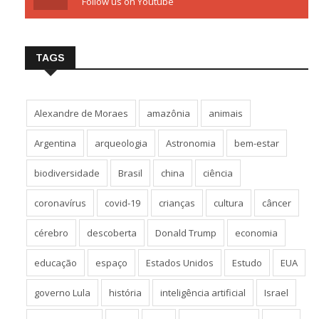
Follow us on Youtube
TAGS
Alexandre de Moraes
amazônia
animais
Argentina
arqueologia
Astronomia
bem-estar
biodiversidade
Brasil
china
ciência
coronavírus
covid-19
crianças
cultura
câncer
cérebro
descoberta
Donald Trump
economia
educação
espaço
Estados Unidos
Estudo
EUA
governo Lula
história
inteligência artificial
Israel