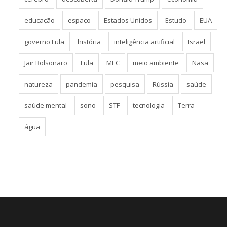
educação
espaço
Estados Unidos
Estudo
EUA
governo Lula
história
inteligência artificial
Israel
Jair Bolsonaro
Lula
MEC
meio ambiente
Nasa
natureza
pandemia
pesquisa
Rússia
saúde
saúde mental
sono
STF
tecnologia
Terra
água