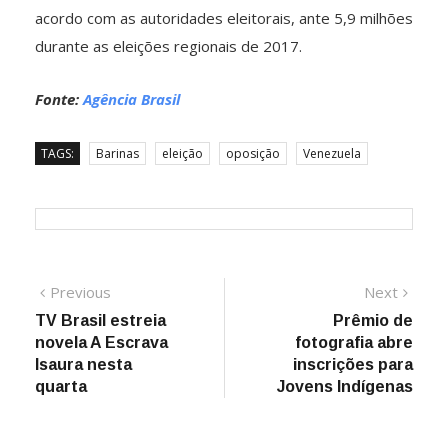
acordo com as autoridades eleitorais, ante 5,9 milhões
durante as eleições regionais de 2017.
Fonte:
Agência Brasil
TAGS:
Barinas
eleição
oposição
Venezuela
Navegação
Previous
Next
Previous
Next
post:
post:
TV Brasil estreia
Prêmio de
de
novela A Escrava
fotografia abre
Post
Isaura nesta
inscrições para
quarta
Jovens Indígenas