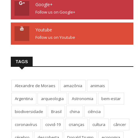
Google+
Follow us on Google+
Youtube
Follow us on Youtube
TAGS
Alexandre de Moraes
amazônia
animais
Argentina
arqueologia
Astronomia
bem-estar
biodiversidade
Brasil
china
ciência
coronavírus
covid-19
crianças
cultura
câncer
cérebro
descoberta
Donald Trump
economia