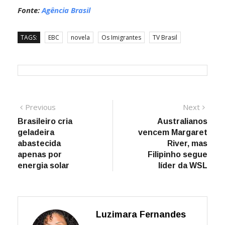
Fonte:
Agência Brasil
TAGS:
EBC
novela
Os Imigrantes
TV Brasil
Navegação
Previous
Next
Previous
Next
post:
post:
Brasileiro cria
Australianos
de
geladeira
vencem Margaret
Post
abastecida
River, mas
apenas por
Filipinho segue
energia solar
líder da WSL
Luzimara Fernandes