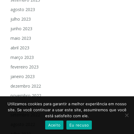
agosto 2023
julho 2023
junho 2023
maio 2023
abril 2023
março 2023
fevereiro 2023
janeiro 2023
dezembro 2022
novembro 2022
Utilizamos cookies para garantir a melhor experiência em nosso
outubro 2022
site. Se você continuar a usar este site, assumiremos que você
setembro 2022
está satisfeito com ele.
agosto 2022
Aceito
Eu recuso
julho 2022