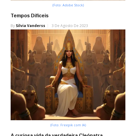
(Foto: Adobe Stock)
Tempos Difíceis
By
Silvia Vanderss
3 De Agosto De 2023
(Foto: Freepik com IA)
A curiosa vida da verdadeira Cleópatra