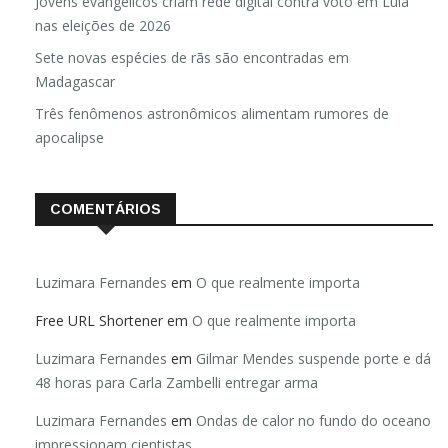
Jovens evangélicos criam rede digital contra voto em Lula
nas eleições de 2026
Sete novas espécies de rãs são encontradas em
Madagascar
Três fenômenos astronômicos alimentam rumores de
apocalipse
COMENTÁRIOS
Luzimara Fernandes
em
O que realmente importa
Free URL Shortener
em
O que realmente importa
Luzimara Fernandes
em
Gilmar Mendes suspende porte e dá
48 horas para Carla Zambelli entregar arma
Luzimara Fernandes
em
Ondas de calor no fundo do oceano
impressionam cientistas