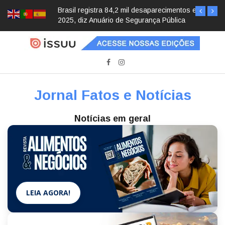
Brasil registra 84,2 mil desaparecimentos em
2025, diz Anuário de Segurança Pública
Jornal Fatos e Notícias
Notícias em geral
LEIA AGORA!