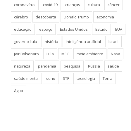
coronavírus
covid-19
crianças
cultura
câncer
cérebro
descoberta
Donald Trump
economia
educação
espaço
Estados Unidos
Estudo
EUA
governo Lula
história
inteligência artificial
Israel
Jair Bolsonaro
Lula
MEC
meio ambiente
Nasa
natureza
pandemia
pesquisa
Rússia
saúde
saúde mental
sono
STF
tecnologia
Terra
água