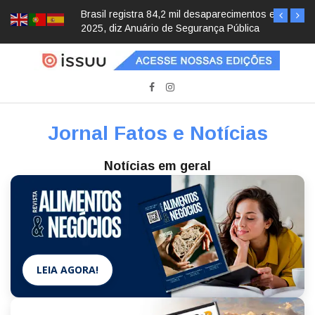
Brasil registra 84,2 mil desaparecimentos em
2025, diz Anuário de Segurança Pública
Jornal Fatos e Notícias
Notícias em geral
LEIA AGORA!