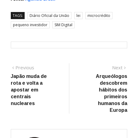
TAGS:
Diário Oficial da União
lei
microcrédito
pequeno investidor
SIM Digital
Navegação
Previous
Next
Previous
Next
post:
post:
Japão muda de
Arqueólogos
de
rota e volta a
descobrem
Post
apostar em
hábitos dos
centrais
primeiros
nucleares
humanos da
Europa