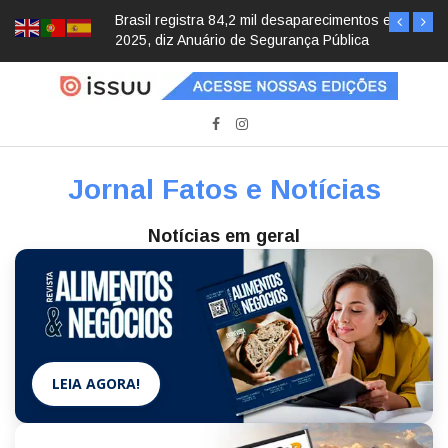
Brasil registra 84,2 mil desaparecimentos em
2025, diz Anuário de Segurança Pública
Jornal Fatos e Notícias
Notícias em geral
LEIA AGORA!