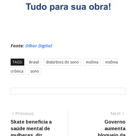
Fonte:
Olhar Digital
TAGS:
Brasil
distúrbios do sono
insônia
insônia
crônica
sono
Navegação
Previous
Next
Previous
Next
post:
post:
Skate beneficia a
Governo
de
saúde mental de
aumenta
Post
mulheres, diz
bloqueio da