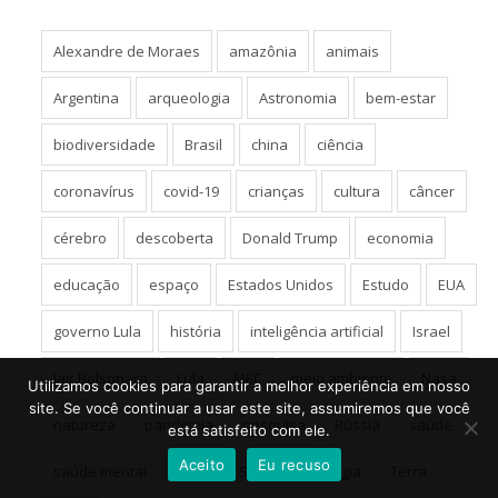
Alexandre de Moraes
amazônia
animais
Argentina
arqueologia
Astronomia
bem-estar
biodiversidade
Brasil
china
ciência
coronavírus
covid-19
crianças
cultura
câncer
cérebro
descoberta
Donald Trump
economia
educação
espaço
Estados Unidos
Estudo
EUA
governo Lula
história
inteligência artificial
Israel
Jair Bolsonaro
Lula
MEC
meio ambiente
Nasa
Utilizamos cookies para garantir a melhor experiência em nosso
site. Se você continuar a usar este site, assumiremos que você
natureza
pandemia
pesquisa
Rússia
saúde
está satisfeito com ele.
Aceito
Eu recuso
saúde mental
sono
STF
tecnologia
Terra