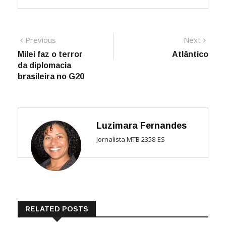
Navegação
Previous
Next
Previous
Next
post:
post:
Milei faz o terror
Atlântico
de
da diplomacia
Post
brasileira no G20
Luzimara Fernandes
Jornalista MTB 2358-ES
RELATED POSTS