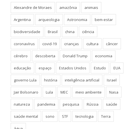
Alexandre de Moraes
amazônia
animais
Argentina
arqueologia
Astronomia
bem-estar
biodiversidade
Brasil
china
ciência
coronavírus
covid-19
crianças
cultura
câncer
cérebro
descoberta
Donald Trump
economia
educação
espaço
Estados Unidos
Estudo
EUA
governo Lula
história
inteligência artificial
Israel
Jair Bolsonaro
Lula
MEC
meio ambiente
Nasa
natureza
pandemia
pesquisa
Rússia
saúde
saúde mental
sono
STF
tecnologia
Terra
água