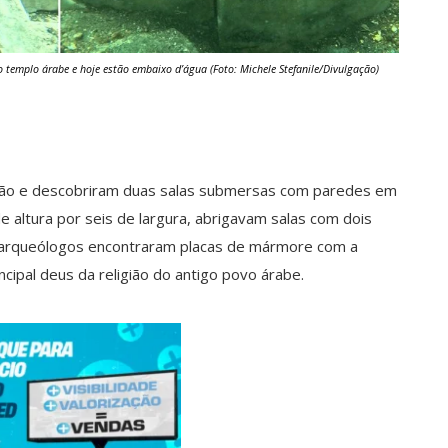
emplo árabe e hoje estão embaixo d’água (Foto: Michele Stefanile/Divulgação)
ião e descobriram duas salas submersas com paredes em
 altura por seis de largura, abrigavam salas com dois
s arqueólogos encontraram placas de mármore com a
ncipal deus da religião do antigo povo árabe.