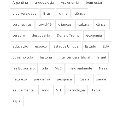
Argentina
arqueologia
Astronomia
bem-estar
biodiversidade
Brasil
china
ciência
coronavírus
covid-19
crianças
cultura
câncer
cérebro
descoberta
Donald Trump
economia
educação
espaço
Estados Unidos
Estudo
EUA
governo Lula
história
inteligência artificial
Israel
Jair Bolsonaro
Lula
MEC
meio ambiente
Nasa
natureza
pandemia
pesquisa
Rússia
saúde
saúde mental
sono
STF
tecnologia
Terra
água