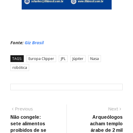
Fonte:
Giz Brasil
TAGS:
Europa Clipper
JPL
Júpiter
Nasa
robótica
Navegação
Previous
Next
Previous
Next
post:
post:
Não congele:
Arqueólogos
de
sete alimentos
acham templo
Post
proibidos de se
árabe de 2 mil