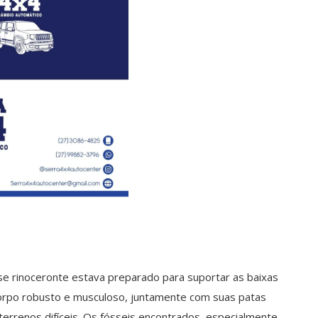
e rinoceronte estava preparado para suportar as baixas
orpo robusto e musculoso, juntamente com suas patas
errenos difíceis. Os fósseis encontrados, especialmente