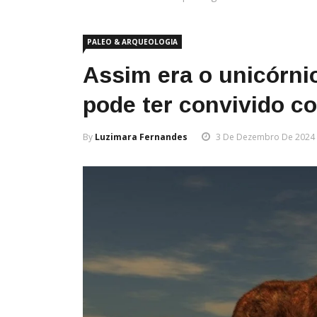
PALEO & ARQUEOLOGIA
Assim era o unicórnio
pode ter convivido 
By
Luzimara Fernandes
3 De Dezembro De 2024