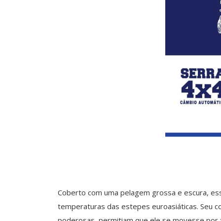
Coberto com uma pelagem grossa e escura, ess
temperaturas das estepes euroasiáticas. Seu c
poderosas, permitiam que ele se movesse por t