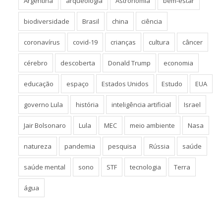
Argentina
arqueologia
Astronomia
bem-estar
biodiversidade
Brasil
china
ciência
coronavírus
covid-19
crianças
cultura
câncer
cérebro
descoberta
Donald Trump
economia
educação
espaço
Estados Unidos
Estudo
EUA
governo Lula
história
inteligência artificial
Israel
Jair Bolsonaro
Lula
MEC
meio ambiente
Nasa
natureza
pandemia
pesquisa
Rússia
saúde
saúde mental
sono
STF
tecnologia
Terra
água