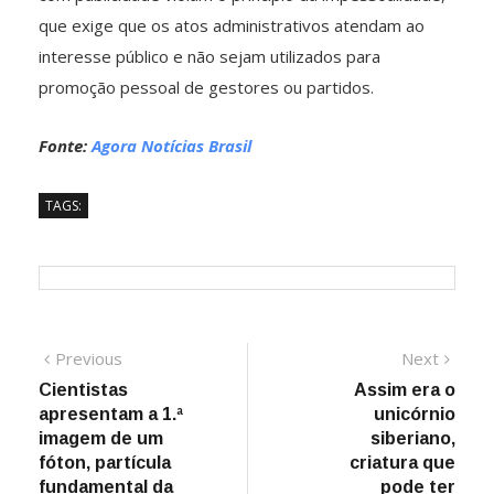
que exige que os atos administrativos atendam ao
interesse público e não sejam utilizados para
promoção pessoal de gestores ou partidos.
Fonte:
Agora Notícias Brasil
TAGS:
Navegação
Previous
Next
Previous
Next
post:
post:
Cientistas
Assim era o
de
apresentam a 1.ª
unicórnio
Post
imagem de um
siberiano,
fóton, partícula
criatura que
fundamental da
pode ter