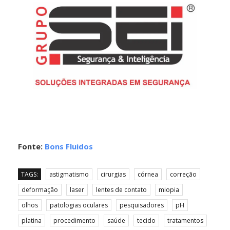
Fonte:
Bons Fluidos
TAGS:
astigmatismo
cirurgias
córnea
correção
deformação
laser
lentes de contato
miopia
olhos
patologias oculares
pesquisadores
pH
platina
procedimento
saúde
tecido
tratamentos