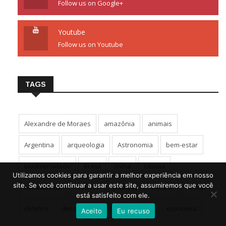
Follow us on Google+
Youtube
Follow us on Youtube
TAGS
Alexandre de Moraes
amazônia
animais
Argentina
arqueologia
Astronomia
bem-estar
biodiversidade
Brasil
china
ciência
Utilizamos cookies para garantir a melhor experiência em nosso
site. Se você continuar a usar este site, assumiremos que você
coronavírus
covid-19
crianças
cultura
câncer
está satisfeito com ele.
cérebro
descoberta
Donald Trump
economia
Aceito
Eu recuso