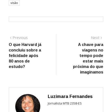
visão
Navegação
Previous
Next
Previous
Next
post:
post:
O que Harvard já
A chave para
de
concluiu sobre a
viagens no
Post
felicidade após
tempo pode
80 anos de
estar mais
estudo?
próxima do que
imaginamos
Luzimara Fernandes
Jornalista MTB 2358-ES