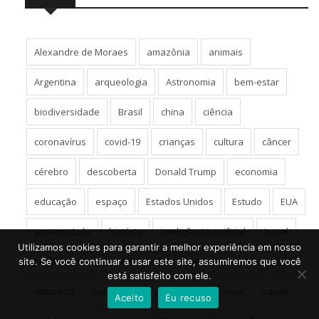
Alexandre de Moraes
amazônia
animais
Argentina
arqueologia
Astronomia
bem-estar
biodiversidade
Brasil
china
ciência
coronavírus
covid-19
crianças
cultura
câncer
cérebro
descoberta
Donald Trump
economia
educação
espaço
Estados Unidos
Estudo
EUA
governo Lula
história
inteligência artificial
Israel
Utilizamos cookies para garantir a melhor experiência em nosso
Jair Bolsonaro
Lula
MEC
meio ambiente
Nasa
site. Se você continuar a usar este site, assumiremos que você
está satisfeito com ele.
natureza
pandemia
pesquisa
Rússia
saúde
Aceito
Eu recuso