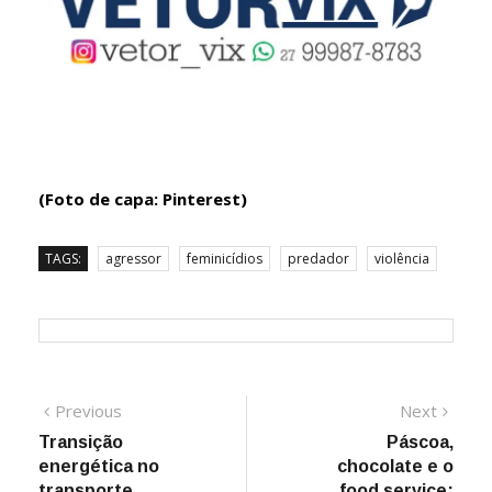
(Foto de capa: Pinterest)
TAGS:
agressor
feminicídios
predador
violência
Navegação
Previous
Next
Previous
Next
post:
post:
Transição
Páscoa,
de
energética no
chocolate e o
transporte
food service: