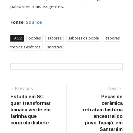
paladares mais exigentes.
Fonte:
Sou Ice
TAGS:
picolés
sabores
sabores de picolé
sabores
tropicais exóticos
sorvetes
Navegação
Previous
Next
Previous
Next
post:
post:
Estudo em SC
Peças de
de
quer transformar
cerâmica
Post
banana verde em
retratam história
farinha que
ancestral do
controla diabete
povo Tapajó, em
Santarém