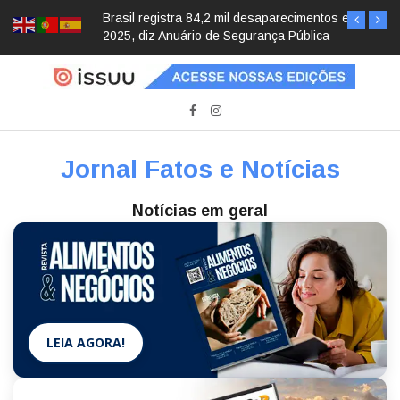
Brasil registra 84,2 mil desaparecimentos em
2025, diz Anuário de Segurança Pública
Jornal Fatos e Notícias
Notícias em geral
LEIA AGORA!