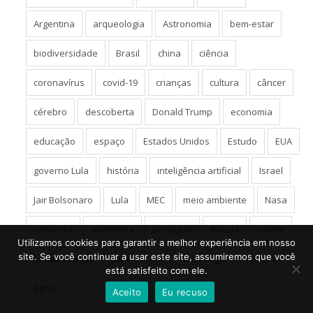
Argentina
arqueologia
Astronomia
bem-estar
biodiversidade
Brasil
china
ciência
coronavírus
covid-19
crianças
cultura
câncer
cérebro
descoberta
Donald Trump
economia
educação
espaço
Estados Unidos
Estudo
EUA
governo Lula
história
inteligência artificial
Israel
Jair Bolsonaro
Lula
MEC
meio ambiente
Nasa
natureza
pandemia
pesquisa
Rússia
saúde
Utilizamos cookies para garantir a melhor experiência em nosso
site. Se você continuar a usar este site, assumiremos que você
saúde mental
sono
STF
tecnologia
Terra
está satisfeito com ele.
água
Aceito
Eu recuso