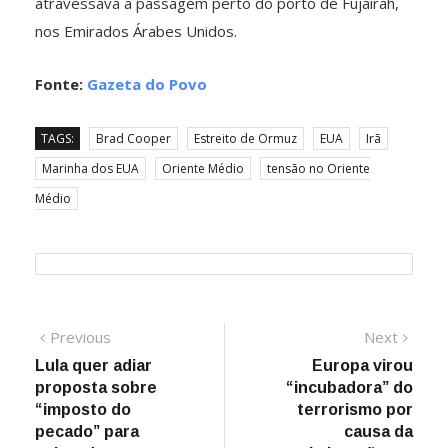
atravessava a passagem perto do porto de Fujairah,
nos Emirados Árabes Unidos.
Fonte:
Gazeta do Povo
TAGS:
Brad Cooper
Estreito de Ormuz
EUA
Irã
Marinha dos EUA
Oriente Médio
tensão no Oriente
Médio
Navegação
Previous
Next
Previous
Next
post:
post:
Lula quer adiar
Europa virou
de
proposta sobre
“incubadora” do
Post
“imposto do
terrorismo por
pecado” para
causa da