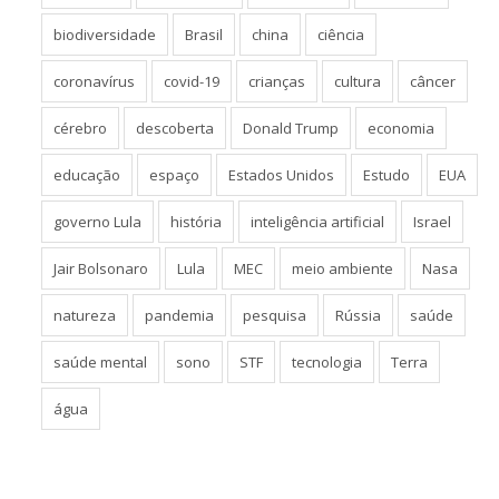
biodiversidade
Brasil
china
ciência
coronavírus
covid-19
crianças
cultura
câncer
cérebro
descoberta
Donald Trump
economia
educação
espaço
Estados Unidos
Estudo
EUA
governo Lula
história
inteligência artificial
Israel
Jair Bolsonaro
Lula
MEC
meio ambiente
Nasa
natureza
pandemia
pesquisa
Rússia
saúde
saúde mental
sono
STF
tecnologia
Terra
água