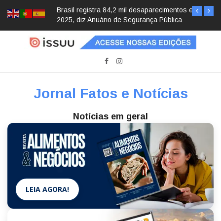
Brasil registra 84,2 mil desaparecimentos em
2025, diz Anuário de Segurança Pública
Jornal Fatos e Notícias
Notícias em geral
LEIA AGORA!