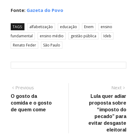
Fonte:
Gazeta do Povo
TAGS:
alfabetização
educação
Enem
ensino
fundamental
ensino médio
gestão pública
Ideb
Renato Feder
São Paulo
Navegação
Previous
Next
Previous
Next
post:
post:
O gosto da
Lula quer adiar
de
comida e o gosto
proposta sobre
Post
de quem come
“imposto do
pecado” para
evitar desgaste
eleitoral