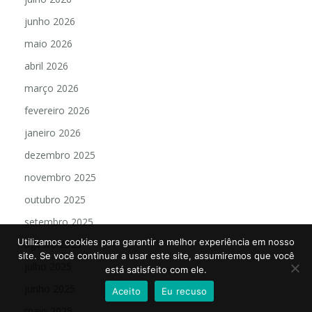
junho 2026
maio 2026
abril 2026
março 2026
fevereiro 2026
janeiro 2026
dezembro 2025
novembro 2025
outubro 2025
setembro 2025
Utilizamos cookies para garantir a melhor experiência em nosso
agosto 2025
site. Se você continuar a usar este site, assumiremos que você
julho 2025
está satisfeito com ele.
junho 2025
Aceito
Eu recuso
maio 2025