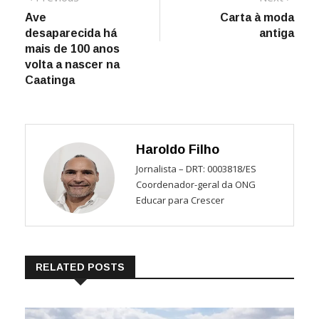
post:
post:
Ave
Carta à moda
de
desaparecida há
antiga
Post
mais de 100 anos
volta a nascer na
Caatinga
Haroldo Filho
Jornalista – DRT: 0003818/ES
Coordenador-geral da ONG
Educar para Crescer
RELATED POSTS