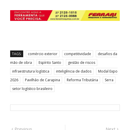
TAGS:
comércio exterior
competitividade
desafios da
mão de obra
Espírito Santo
gestão de riscos
infraestrutura logística
inteligência de dados
Modal Expo
2026
Pavilhão de Carapina
Reforma Tributária
Serra
setor logístico brasileiro
Navegação
Previous
Next
Previous
Next