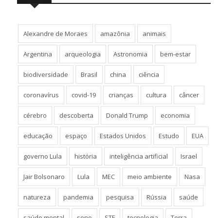
Alexandre de Moraes
amazônia
animais
Argentina
arqueologia
Astronomia
bem-estar
biodiversidade
Brasil
china
ciência
coronavírus
covid-19
crianças
cultura
câncer
cérebro
descoberta
Donald Trump
economia
educação
espaço
Estados Unidos
Estudo
EUA
governo Lula
história
inteligência artificial
Israel
Jair Bolsonaro
Lula
MEC
meio ambiente
Nasa
natureza
pandemia
pesquisa
Rússia
saúde
saúde mental
sono
STF
tecnologia
Terra