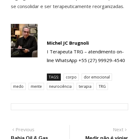
se consolidar e ser terapeuticamente reorganizadas.
Michel JC Brugnoli
I Terapeuta TRG – atendimento on-
line WhatsApp +55 (27) 99929-4540
TAGS:
corpo
dor emocional
medo
mente
neurociência
terapia
TRG
Navegação
Previous
Next
Previous
Next
post:
post:
Bahia Oil & Gas
Medir não é vigiar