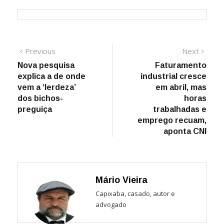
Navegação
Previous
Next
Previous
Next
post:
post:
Nova pesquisa
Faturamento
de
explica a de onde
industrial cresce
Post
vem a ‘lerdeza’
em abril, mas
dos bichos-
horas
preguiça
trabalhadas e
emprego recuam,
aponta CNI
Mário Vieira
Capixaba, casado, autor e
advogado