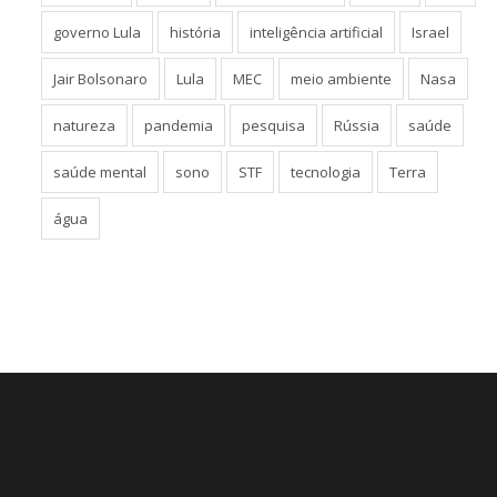
governo Lula
história
inteligência artificial
Israel
Jair Bolsonaro
Lula
MEC
meio ambiente
Nasa
natureza
pandemia
pesquisa
Rússia
saúde
saúde mental
sono
STF
tecnologia
Terra
água