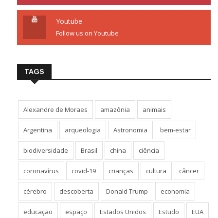
Youtube
Follow us on Youtube
TAGS
Alexandre de Moraes
amazônia
animais
Argentina
arqueologia
Astronomia
bem-estar
biodiversidade
Brasil
china
ciência
coronavírus
covid-19
crianças
cultura
câncer
cérebro
descoberta
Donald Trump
economia
educação
espaço
Estados Unidos
Estudo
EUA