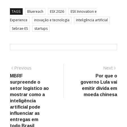
TAGS:
Bluereach
ESX 2026
ESX Innovation e
Experience
inovação e tecnologia
inteligência artificial
Sebrae-ES
startups
Navegação
Previous
Next
Previous
Next
post:
post:
MBRF
Por que o
de
surpreende o
governo Lula vai
Post
setor logístico ao
emitir dívida em
mostrar como a
moeda chinesa
inteligência
artificial pode
influenciar as
entregas em
todo Brasil