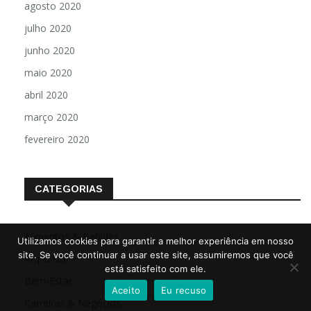
agosto 2020
julho 2020
junho 2020
maio 2020
abril 2020
março 2020
fevereiro 2020
CATEGORIAS
Alimentos & Bebidas
Utilizamos cookies para garantir a melhor experiência em nosso
site. Se você continuar a usar este site, assumiremos que você
Arq & Urb
está satisfeito com ele.
Bem-Estar
Aceito
Eu recuso
Carreiras & Negócios