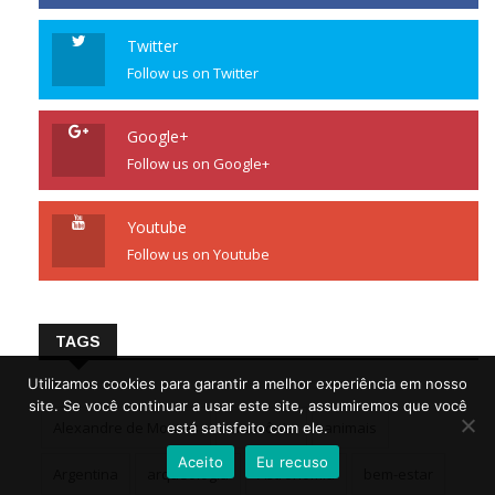
Twitter
Follow us on Twitter
Google+
Follow us on Google+
Youtube
Follow us on Youtube
TAGS
Utilizamos cookies para garantir a melhor experiência em nosso
site. Se você continuar a usar este site, assumiremos que você
Alexandre de Moraes
amazônia
animais
está satisfeito com ele.
Aceito
Eu recuso
Argentina
arqueologia
Astronomia
bem-estar