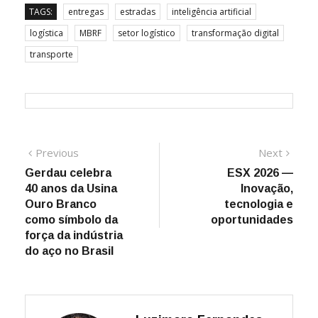
TAGS:
entregas
estradas
inteligência artificial
logística
MBRF
setor logístico
transformação digital
transporte
Navegação
Previous
Next
Previous
Next
post:
post:
Gerdau celebra
ESX 2026 —
de
40 anos da Usina
Inovação,
Post
Ouro Branco
tecnologia e
como símbolo da
oportunidades
força da indústria
do aço no Brasil