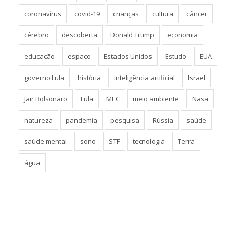
coronavírus
covid-19
crianças
cultura
câncer
cérebro
descoberta
Donald Trump
economia
educação
espaço
Estados Unidos
Estudo
EUA
governo Lula
história
inteligência artificial
Israel
Jair Bolsonaro
Lula
MEC
meio ambiente
Nasa
natureza
pandemia
pesquisa
Rússia
saúde
saúde mental
sono
STF
tecnologia
Terra
água