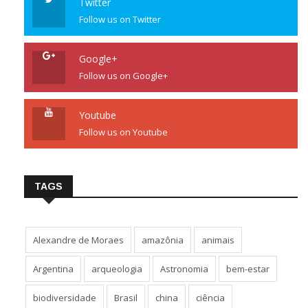
Twitter
Follow us on Twitter
Google+
Follow us on Google+
Youtube
Follow us on Youtube
TAGS
Alexandre de Moraes
amazônia
animais
Argentina
arqueologia
Astronomia
bem-estar
biodiversidade
Brasil
china
ciência