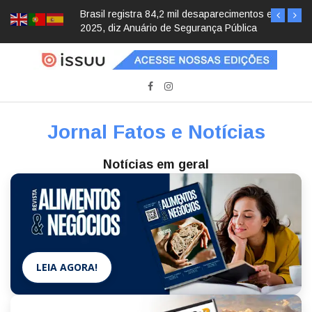
Brasil registra 84,2 mil desaparecimentos em
2025, diz Anuário de Segurança Pública
Jornal Fatos e Notícias
Notícias em geral
LEIA AGORA!