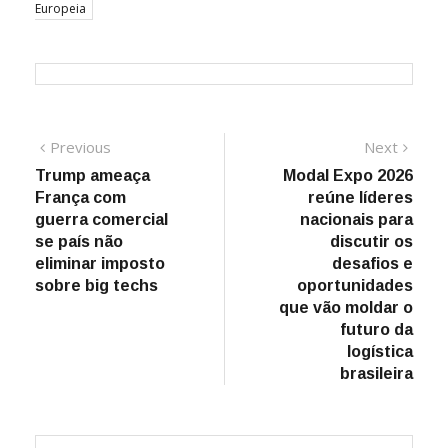
Europeia
Navegação
Previous
Next
Previous
Next
post:
post:
Trump ameaça
Modal Expo 2026
de
França com
reúne líderes
Post
guerra comercial
nacionais para
se país não
discutir os
eliminar imposto
desafios e
sobre big techs
oportunidades
que vão moldar o
futuro da
logística
brasileira