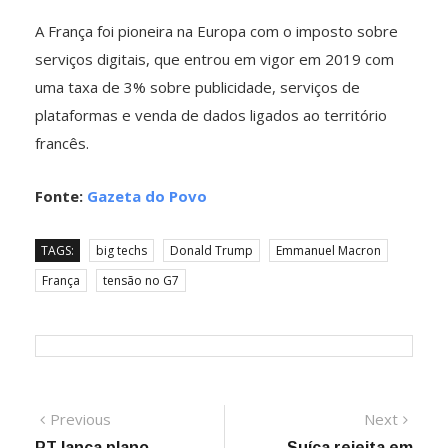
A França foi pioneira na Europa com o imposto sobre
serviços digitais, que entrou em vigor em 2019 com
uma taxa de 3% sobre publicidade, serviços de
plataformas e venda de dados ligados ao território
francês.
Fonte:
Gazeta do Povo
TAGS:
big techs
Donald Trump
Emmanuel Macron
França
tensão no G7
Navegação
Previous
Next
Previous
Next
post:
post:
PT lança plano
Suíça rejeita em