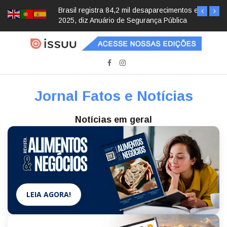
Brasil registra 84,2 mil desaparecimentos em
2025, diz Anuário de Segurança Pública
Jornal Fatos e Notícias
Notícias em geral
LEIA AGORA!