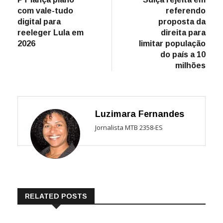
de
com vale-tudo
referendo
Post
digital para
proposta da
reeleger Lula em
direita para
2026
limitar população
do país a 10
milhões
Luzimara Fernandes
Jornalista MTB 2358-ES
RELATED POSTS