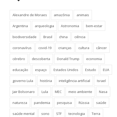
Alexandre de Moraes
amazônia
animais
Argentina
arqueologia
Astronomia
bem-estar
biodiversidade
Brasil
china
ciência
coronavírus
covid-19
crianças
cultura
câncer
cérebro
descoberta
Donald Trump
economia
educação
espaço
Estados Unidos
Estudo
EUA
governo Lula
história
inteligência artificial
Israel
Jair Bolsonaro
Lula
MEC
meio ambiente
Nasa
natureza
pandemia
pesquisa
Rússia
saúde
saúde mental
sono
STF
tecnologia
Terra