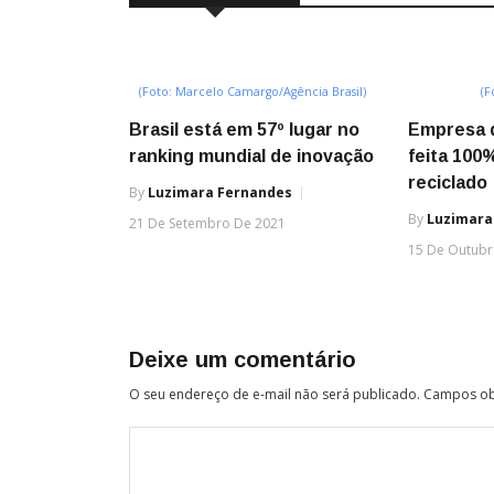
(Foto: Marcelo Camargo/Agência Brasil)
(F
Brasil está em 57º lugar no
Empresa 
ranking mundial de inovação
feita 100
reciclado
By
Luzimara Fernandes
By
Luzimara
21 De Setembro De 2021
15 De Outubr
Deixe um comentário
O seu endereço de e-mail não será publicado.
Campos ob