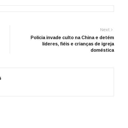
Next
Next
post:
Polícia invade culto na China e detém
líderes, fiéis e crianças de igreja
doméstica
s