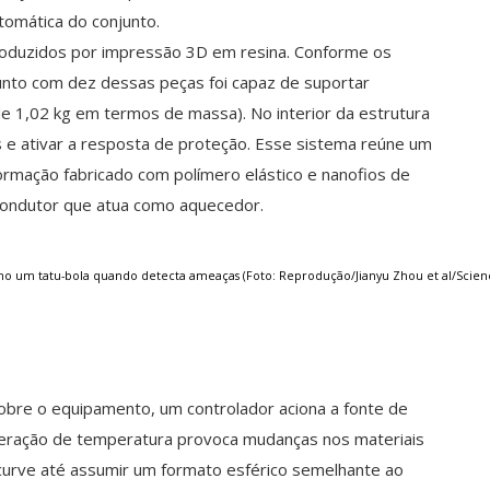
omática do conjunto.
oduzidos por impressão 3D em resina. Conforme os
unto com dez dessas peças foi capaz de suportar
 1,02 kg em termos de massa). No interior da estrutura
 e ativar a resposta de proteção. Esse sistema reúne um
formação fabricado com polímero elástico e nanofios de
condutor que atua como aquecedor.
mo um tatu-bola quando detecta ameaças (Foto: Reprodução/Jianyu Zhou et al/Scien
sobre o equipamento, um controlador aciona a fonte de
lteração de temperatura provoca mudanças nos materiais
 curve até assumir um formato esférico semelhante ao