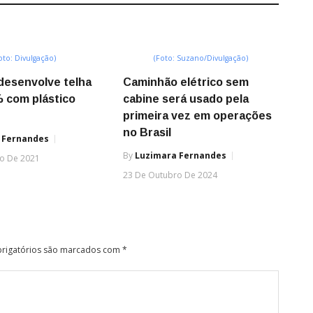
oto: Divulgação)
(Foto: Suzano/Divulgação)
desenvolve telha
Caminhão elétrico sem
% com plástico
cabine será usado pela
primeira vez em operações
no Brasil
 Fernandes
By
Luzimara Fernandes
o De 2021
23 De Outubro De 2024
rigatórios são marcados com
*