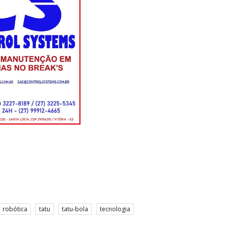
robótica
tatu
tatu-bola
tecnologia