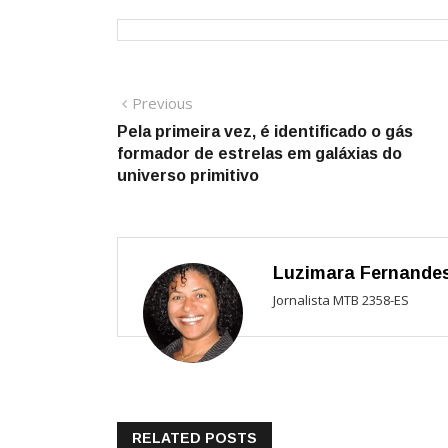
Navegação
Previous
Previous
post:
Pela primeira vez, é identificado o gás
de
formador de estrelas em galáxias do
Post
universo primitivo
Luzimara Fernande
Jornalista MTB 2358-ES
RELATED POSTS