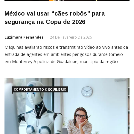
México vai usar “cães robôs” para
segurança na Copa de 2026
Luzimara Fernandes
24 De Fevereiro De 2026
Máquinas avaliarão riscos e transmitirão vídeo ao vivo antes da
entrada de agentes em ambientes perigosos durante torneio
em Monterrey A polícia de Guadalupe, município da região
metropolitana de Monterrey, no México, adquiriu quatro robôs
quadrúpedes para apoiar operações de segurança durante a
Copa do Mundo de 2026. Os equipamentos avaliarão situações
de risco e […]
COMPORTAMENTO & EQUILÍBRIO