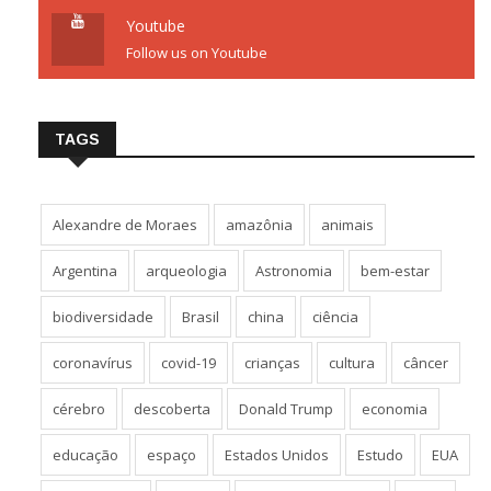
Youtube
Follow us on Youtube
TAGS
Alexandre de Moraes
amazônia
animais
Argentina
arqueologia
Astronomia
bem-estar
biodiversidade
Brasil
china
ciência
coronavírus
covid-19
crianças
cultura
câncer
cérebro
descoberta
Donald Trump
economia
educação
espaço
Estados Unidos
Estudo
EUA