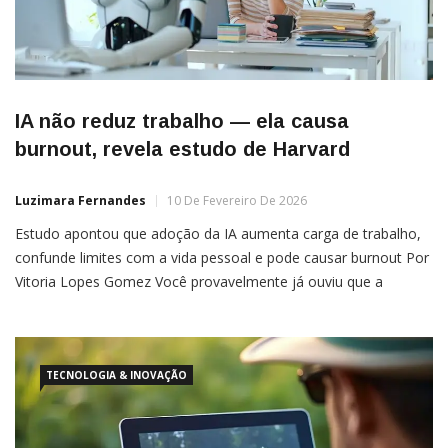
IA não reduz trabalho — ela causa
burnout, revela estudo de Harvard
Luzimara Fernandes
10 De Fevereiro De 2026
Estudo apontou que adoção da IA aumenta carga de trabalho,
confunde limites com a vida pessoal e pode causar burnout Por
Vitoria Lopes Gomez Você provavelmente já ouviu que a
inteligência artificial não vai substituir humanos, mas sim reduzir
a carga de trabalho e aumentar a produtividade. Um estudo
recente conduzido por pesquisadores da Universidade da […]
TECNOLOGIA & INOVAÇÃO