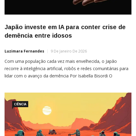
Japão investe em IA para conter crise de
demência entre idosos
Luzimara Fernandes
9 De Janeiro De 2026
Com uma população cada vez mais envelhecida, o Japão
recorre à inteligência artificial, robôs e redes comunitárias para
lidar com o avanço da demência Por Isabella Bisordi O
envelhecimento acelerado da população no Japão vem
impondo desafios cada vez mais complexos. Apenas em 2024,
mais de 18 mil idosos com demência saíram de casa e não
conseguiram […]
CIÊNCIA