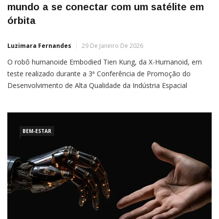
mundo a se conectar com um satélite em
órbita
Luzimara Fernandes
29 De Janeiro De 2026
O robô humanoide Embodied Tien Kung, da X-Humanoid, em
teste realizado durante a 3ª Conferência de Promoção do
Desenvolvimento de Alta Qualidade da Indústria Espacial
Comercial de Pequim Por Flavia Correia Um robô fabricado na
China, chamado “Embodied Tien Kung”, tornou-se o primeiro
humanoide do mundo a se conectar diretamente a um satélite
em órbita baixa […]
BEM-ESTAR