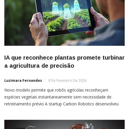
IA que reconhece plantas promete turbinar
a agricultura de precisão
Luzimara Fernandes
9 De Fevereiro De 2026
Novo modelo permite que robôs agrícolas reconheçam
espécies vegetais instantaneamente sem necessidade de
retreinamento prévio A startup Carbon Robotics desenvolveu
um novo modelo de IA capaz de identificar espécies de plantas
em tempo real. A empresa sediada nos EUA anunciou o sistema
Large Plant Model (LPM). A tecnologia permite que agricultores