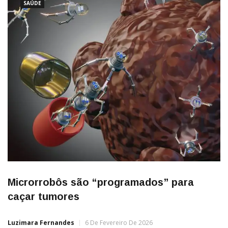
identifiquem e eliminem
SAÚDE
Microrrobôs são “programados” para
caçar tumores
Luzimara Fernandes
6 De Fevereiro De 2026