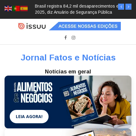
Brasil registra 84,2 mil desaparecimentos em
2025, diz Anuário de Segurança Pública
Jornal Fatos e Notícias
Notícias em geral
LEIA AGORA!