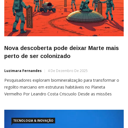
Nova descoberta pode deixar Marte mais
perto de ser colonizado
Luzimara Fernandes
4 De Dezembro De 2025
Pesquisadores exploram biomineralização para transformar o
regolito marciano em estruturas habitáveis no Planeta
Vermelho Por Leandro Costa Criscuolo Desde as missões
Apollo, a ideia de levar a civilização humana além da Terra
move as principais agências espaciais. Entre os destinos
possíveis, Marte surge como o candidato mais promissor — e
mais desafiador. Com atmosfera
TECNOLOGIA & INOVAÇÃO