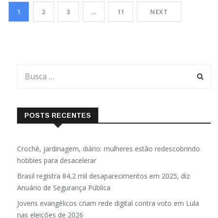
histórica de cinco anos: Completar a primeira viagem de circum-
1
2
3
…
11
NEXT
navegação do planeta feita por um robô submarino.Embora já
existam robôs submarinos […]
POSTS RECENTES
Crochê, jardinagem, diário: mulheres estão redescobrindo
hobbies para desacelerar
Brasil registra 84,2 mil desaparecimentos em 2025, diz
Anuário de Segurança Pública
Jovens evangélicos criam rede digital contra voto em Lula
nas eleições de 2026