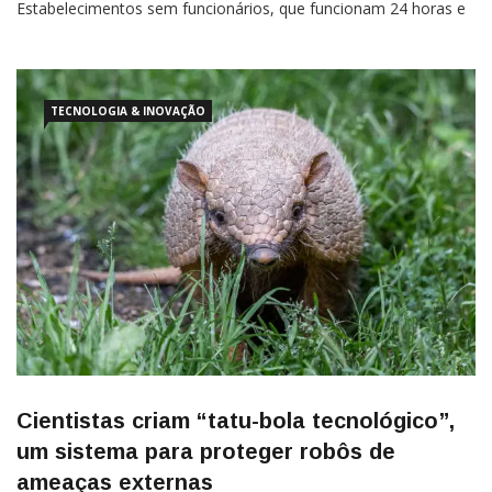
Estabelecimentos sem funcionários, que funcionam 24 horas e
operam com robôs ou sistemas de autoatendimento, se
multiplicam pela Coreia do Sul. O movimento é impulsionado
pelo aumento dos
TECNOLOGIA & INOVAÇÃO
Cientistas criam “tatu-bola tecnológico”,
um sistema para proteger robôs de
ameaças externas