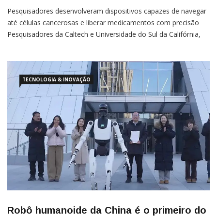
Pesquisadores desenvolveram dispositivos capazes de navegar
até células cancerosas e liberar medicamentos com precisão
Pesquisadores da Caltech e Universidade do Sul da Califórnia,
nos EUA, desenvolveram microrrobôs feitos de bolhas capazes
de navegar autonomamente até tumores para liberar
medicamentos. Os testes realizados em camundongos com
tumores de bexiga demonstraram
TECNOLOGIA & INOVAÇÃO
Robô humanoide da China é o primeiro do