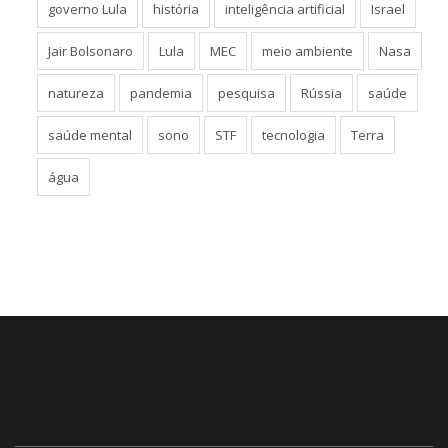
governo Lula
história
inteligência artificial
Israel
Jair Bolsonaro
Lula
MEC
meio ambiente
Nasa
natureza
pandemia
pesquisa
Rússia
saúde
saúde mental
sono
STF
tecnologia
Terra
água