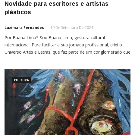
Novidade para escritores e artistas
plásticos
Luzimara Fernandes
19 De Setembro De 2024
Por Buana Lima* Sou Buana Lima, gestora cultural
internacional. Para facilitar a sua jornada profissional, criei o
Universo Artes e Letras, que faz parte de um conglomerado que
vem beneficiando e mudando a vida de artistas plásticos e
escritores de muitos países. Junto a Marcoz Ozán, em 2016, em
Buenos Aires, criamos o Universo Art […]
CULTURA