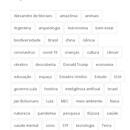
Alexandre de Moraes
amazônia
animais
Argentina
arqueologia
Astronomia
bem-estar
biodiversidade
Brasil
china
ciência
coronavírus
covid-19
crianças
cultura
câncer
cérebro
descoberta
Donald Trump
economia
educação
espaço
Estados Unidos
Estudo
EUA
governo Lula
história
inteligência artificial
Israel
Jair Bolsonaro
Lula
MEC
meio ambiente
Nasa
natureza
pandemia
pesquisa
Rússia
saúde
saúde mental
sono
STF
tecnologia
Terra