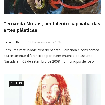
Fernanda Morais, um talento capixaba das
artes plásticas
Haroldo Filho
12 De Setembro De 2024
Com uma maturidade fora do padrão, Fernanda é considerada
extremamente diferenciada por quem entende do assunto
Nascida em 03 de setembro de 2008, no município de João
Neiva, Estado do Espírito Santo, a artista Fernanda Morais —
uma jovem artista plástica em desenvolvimento, com o dom de
desenvolver artes visuais e capaz de transmitir ao […]
CULTURA