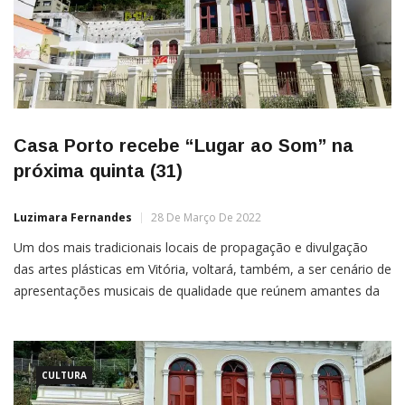
Casa Porto recebe “Lugar ao Som” na
próxima quinta (31)
Luzimara Fernandes
28 De Março De 2022
Um dos mais tradicionais locais de propagação e divulgação
das artes plásticas em Vitória, voltará, também, a ser cenário de
apresentações musicais de qualidade que reúnem amantes da
confraternização e de um bom som.Na próxima quinta-feira
(31), a Casa Porto das Artes Plásticas, localizada no Centro
Histórico de Vitória, recebe, a partir das 20 horas, […]
CULTURA