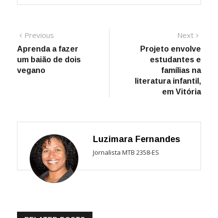
Navegação
Previous
Next
Previous
Next
post:
post:
Aprenda a fazer
Projeto envolve
de
um baião de dois
estudantes e
Post
vegano
famílias na
literatura infantil,
em Vitória
Luzimara Fernandes
Jornalista MTB 2358-ES