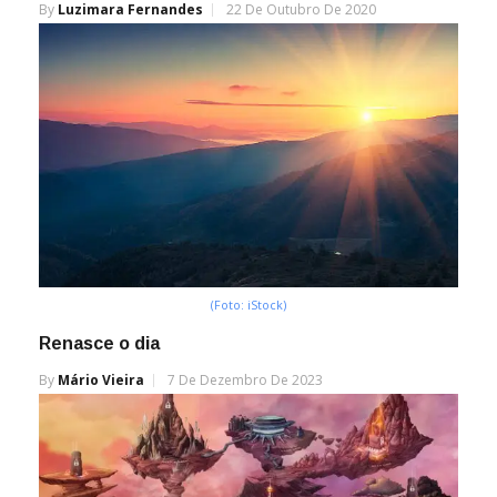
By
Luzimara Fernandes
22 De Outubro De 2020
(Foto: iStock)
Renasce o dia
By
Mário Vieira
7 De Dezembro De 2023