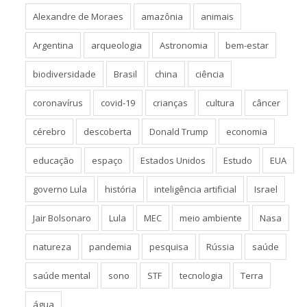
Alexandre de Moraes
amazônia
animais
Argentina
arqueologia
Astronomia
bem-estar
biodiversidade
Brasil
china
ciência
coronavírus
covid-19
crianças
cultura
câncer
cérebro
descoberta
Donald Trump
economia
educação
espaço
Estados Unidos
Estudo
EUA
governo Lula
história
inteligência artificial
Israel
Jair Bolsonaro
Lula
MEC
meio ambiente
Nasa
natureza
pandemia
pesquisa
Rússia
saúde
saúde mental
sono
STF
tecnologia
Terra
água