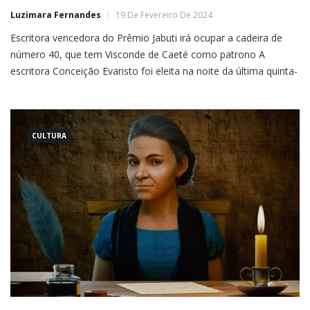
Luzimara Fernandes
19 De Fevereiro De 2024
Escritora vencedora do Prêmio Jabuti irá ocupar a cadeira de
número 40, que tem Visconde de Caeté como patrono A
escritora Conceição Evaristo foi eleita na noite da última quinta-
feira (16) a nova imortal da Academia Mineira de Letras. Agora,
ela ocupa a cadeira de número 40, que foi ocupada por Afonso
Pena Júnior e […]
CULTURA