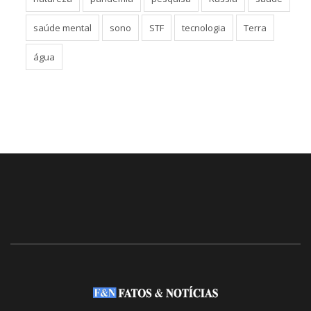
saúde mental
sono
STF
tecnologia
Terra
água