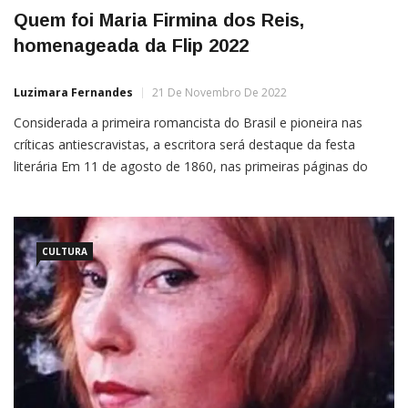
Quem foi Maria Firmina dos Reis,
homenageada da Flip 2022
Luzimara Fernandes
21 De Novembro De 2022
Considerada a primeira romancista do Brasil e pioneira nas
críticas antiescravistas, a escritora será destaque da festa
literária Em 11 de agosto de 1860, nas primeiras páginas do
jornal A Moderação, anunciava-se o lançamento do
romance Úrsula, assinado por Maria Firmina dos Reis,
professora pública em Guimarães, município do estado do
Maranhão.Nascida em 1822, Firmina é
CULTURA