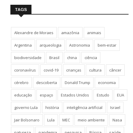
TAGS
Alexandre de Moraes
amazônia
animais
Argentina
arqueologia
Astronomia
bem-estar
biodiversidade
Brasil
china
ciência
coronavírus
covid-19
crianças
cultura
câncer
cérebro
descoberta
Donald Trump
economia
educação
espaço
Estados Unidos
Estudo
EUA
governo Lula
história
inteligência artificial
Israel
Jair Bolsonaro
Lula
MEC
meio ambiente
Nasa
natureza
pandemia
pesquisa
Rússia
saúde