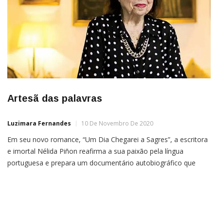
Artesã das palavras
Luzimara Fernandes
10 De Novembro De 2020
Em seu novo romance, “Um Dia Chegarei a Sagres”, a escritora
e imortal Nélida Piñon reafirma a sua paixão pela língua
portuguesa e prepara um documentário autobiográfico que
será lançado em 2021 Apesar do amplo reconhecimento
internacional e da estante repleta de importantes prêmios
literários, Nélida Piñon não é bem uma escritora. Seu trabalho
está […]