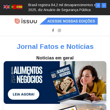
Brasil registra 84,2 mil desaparecimentos em
2025, diz Anuário de Segurança Pública
Jornal Fatos e Notícias
Notícias em geral
LEIA AGORA!