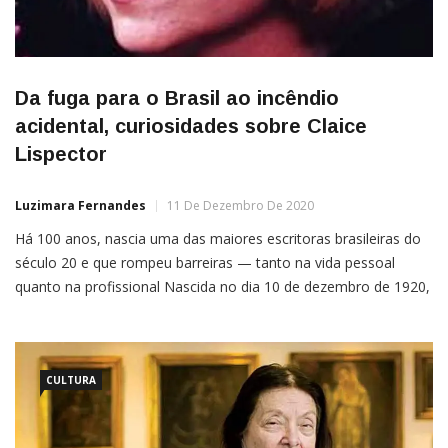
Da fuga para o Brasil ao incêndio
acidental, curiosidades sobre Claice
Lispector
Luzimara Fernandes
11 De Dezembro De 2020
Há 100 anos, nascia uma das maiores escritoras brasileiras do
século 20 e que rompeu barreiras — tanto na vida pessoal
quanto na profissional Nascida no dia 10 de dezembro de 1920,
na Ucrânia, Clarice Lispector tornou-se uma das maiores
escritoras do século 20. Naturalizada brasileira, a escritora e
jornalista escreveu diversos romances, contos e ensaios, […]
CULTURA