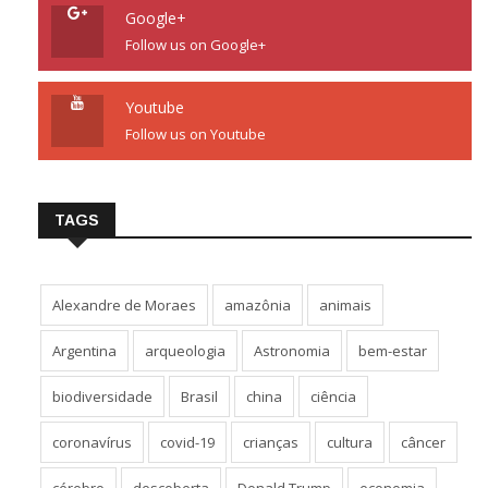
Google+
Follow us on Google+
Youtube
Follow us on Youtube
TAGS
Alexandre de Moraes
amazônia
animais
Argentina
arqueologia
Astronomia
bem-estar
biodiversidade
Brasil
china
ciência
coronavírus
covid-19
crianças
cultura
câncer
cérebro
descoberta
Donald Trump
economia