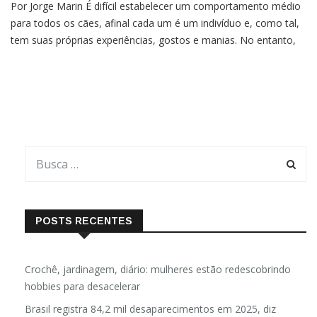
Por Jorge Marin É difícil estabelecer um comportamento médio
para todos os cães, afinal cada um é um indivíduo e, como tal,
tem suas próprias experiências, gostos e manias. No entanto,
alguns comportamentos são meio que padronizados entre os
nossos amigos de patas, e um deles certamente é
POSTS RECENTES
Crochê, jardinagem, diário: mulheres estão redescobrindo
hobbies para desacelerar
Brasil registra 84,2 mil desaparecimentos em 2025, diz