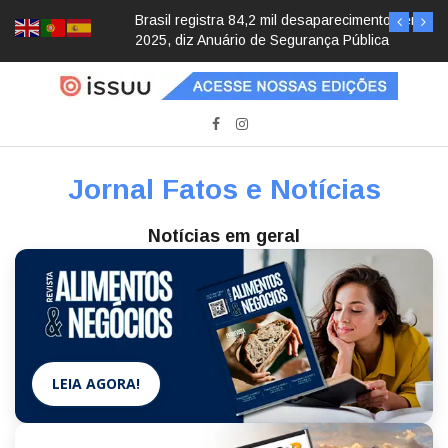
Brasil registra 84,2 mil desaparecimentos em
2025, diz Anuário de Segurança Pública
Jornal Fatos e Notícias
Notícias em geral
LEIA AGORA!