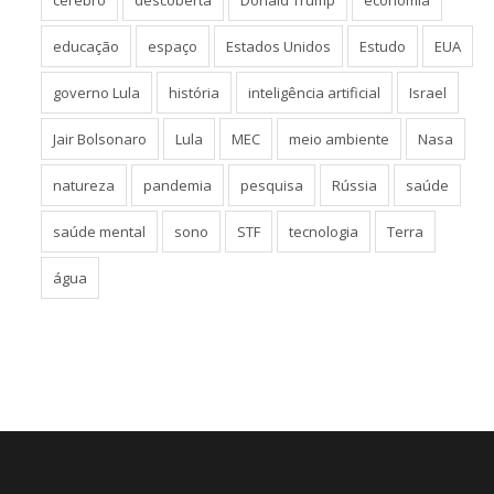
educação
espaço
Estados Unidos
Estudo
EUA
governo Lula
história
inteligência artificial
Israel
Jair Bolsonaro
Lula
MEC
meio ambiente
Nasa
natureza
pandemia
pesquisa
Rússia
saúde
saúde mental
sono
STF
tecnologia
Terra
água