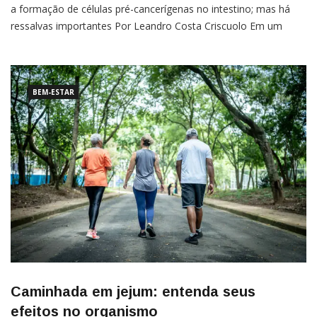
a formação de células pré-cancerígenas no intestino; mas há
ressalvas importantes Por Leandro Costa Criscuolo Em um
estudo com camundongos, pesquisadores descobriram que
roedores que jejuaram por 24 horas antes de comer
apresentaram
BEM-ESTAR
Caminhada em jejum: entenda seus
efeitos no organismo