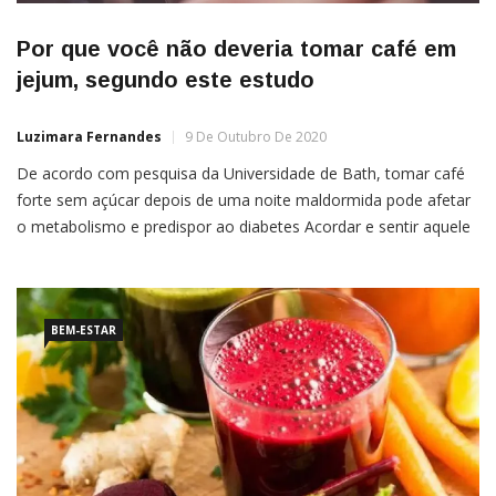
Por que você não deveria tomar café em
jejum, segundo este estudo
Luzimara Fernandes
9 De Outubro De 2020
De acordo com pesquisa da Universidade de Bath, tomar café
forte sem açúcar depois de uma noite maldormida pode afetar
o metabolismo e predispor ao diabetes Acordar e sentir aquele
cheirinho de café recém-passado é muito bom, né? Mas, de
acordo com uma pesquisa da Universidade de Bath, no Reino
Unido, tomar a bebida em […]
BEM-ESTAR