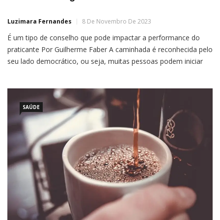
Luzimara Fernandes
8 De Novembro De 2023
É um tipo de conselho que pode impactar a performance do
praticante Por Guilherme Faber A caminhada é reconhecida pelo
seu lado democrático, ou seja, muitas pessoas podem iniciar
sem nenhum elevado custo financeiro. Dessa forma, pode ser
praticada em parques, ruas, avenidas e rodovias. Ainda assim,
sempre surgem alguns questionamentos sobre essa
modalidade, por […]
SAÚDE