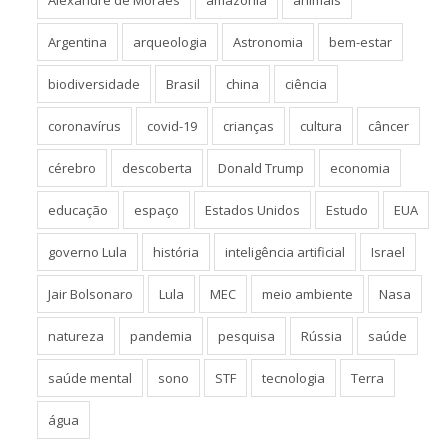
Alexandre de Moraes
amazônia
animais
Argentina
arqueologia
Astronomia
bem-estar
biodiversidade
Brasil
china
ciência
coronavírus
covid-19
crianças
cultura
câncer
cérebro
descoberta
Donald Trump
economia
educação
espaço
Estados Unidos
Estudo
EUA
governo Lula
história
inteligência artificial
Israel
Jair Bolsonaro
Lula
MEC
meio ambiente
Nasa
natureza
pandemia
pesquisa
Rússia
saúde
saúde mental
sono
STF
tecnologia
Terra
água