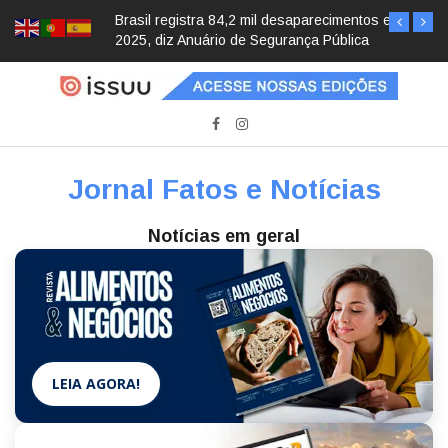
Brasil registra 84,2 mil desaparecimentos em
2025, diz Anuário de Segurança Pública
Jornal Fatos e Notícias
Notícias em geral
LEIA AGORA!