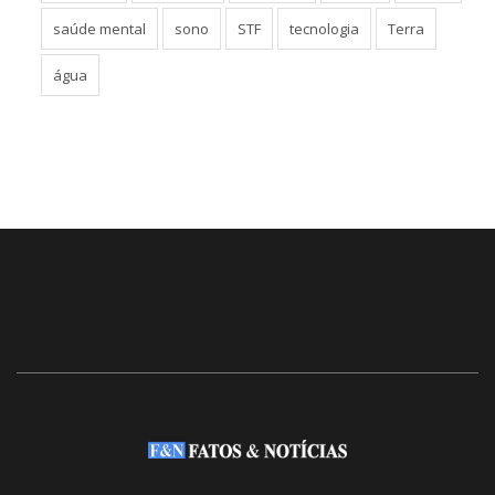
saúde mental
sono
STF
tecnologia
Terra
água