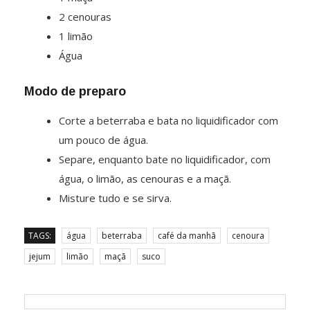
2 cenouras
1 limão
Água
Modo de preparo
Corte a beterraba e bata no liquidificador com
um pouco de água.
Separe, enquanto bate no liquidificador, com
água, o limão, as cenouras e a maçã.
Misture tudo e se sirva.
TAGS:
água
beterraba
café da manhã
cenoura
jejum
limão
maçã
suco