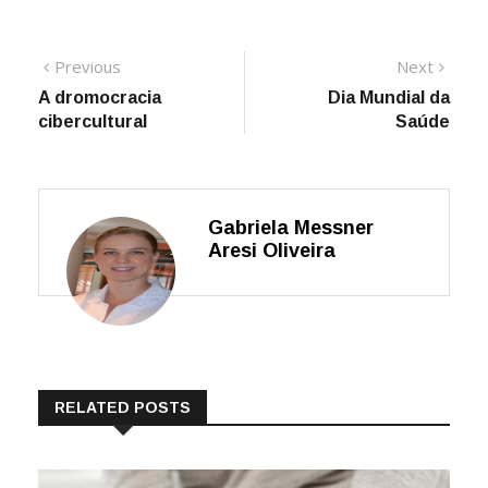
Navegação
Previous
Next
Previous
Next
post:
post:
A dromocracia
Dia Mundial da
de
cibercultural
Saúde
Post
Gabriela Messner
Aresi Oliveira
RELATED POSTS