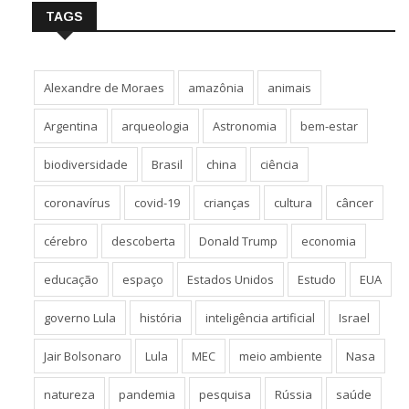
TAGS
Alexandre de Moraes
amazônia
animais
Argentina
arqueologia
Astronomia
bem-estar
biodiversidade
Brasil
china
ciência
coronavírus
covid-19
crianças
cultura
câncer
cérebro
descoberta
Donald Trump
economia
educação
espaço
Estados Unidos
Estudo
EUA
governo Lula
história
inteligência artificial
Israel
Jair Bolsonaro
Lula
MEC
meio ambiente
Nasa
natureza
pandemia
pesquisa
Rússia
saúde