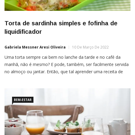
Torta de sardinha simples e fofinha de
liquidificador
Gabriela Messner Aresi Oliveira
10 De Março De 2022
Uma torta sempre cai bem no lanche da tarde e no café da
manhã, não é mesmo? E pode, também, ser facilmente servida
no almoço ou jantar. Então, que tal aprender uma receita de
torta de sardinha simples e deliciosa? Além de fácil de fazer,
ainda rende 15 porções. Dá até para repetir! Veja só: […]
BEM-ESTAR