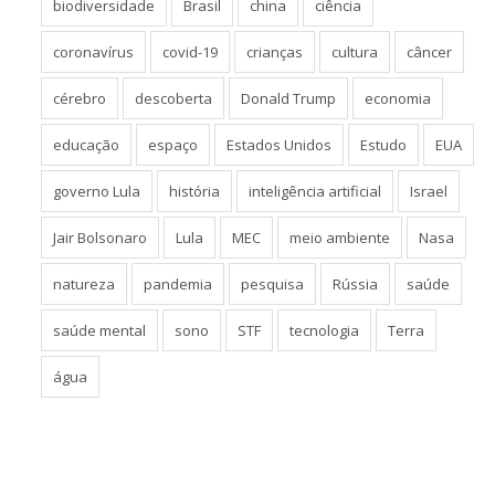
biodiversidade
Brasil
china
ciência
coronavírus
covid-19
crianças
cultura
câncer
cérebro
descoberta
Donald Trump
economia
educação
espaço
Estados Unidos
Estudo
EUA
governo Lula
história
inteligência artificial
Israel
Jair Bolsonaro
Lula
MEC
meio ambiente
Nasa
natureza
pandemia
pesquisa
Rússia
saúde
saúde mental
sono
STF
tecnologia
Terra
água