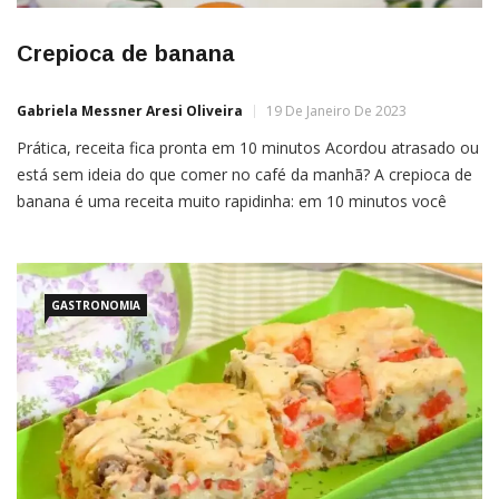
Crepioca de banana
Gabriela Messner Aresi Oliveira
19 De Janeiro De 2023
Prática, receita fica pronta em 10 minutos Acordou atrasado ou
está sem ideia do que comer no café da manhã? A crepioca de
banana é uma receita muito rapidinha: em 10 minutos você
prepara essa delícia prática, nutritiva e saborosa. Isso porque,
além de ser uma boa pedida para o café da manhã ou da […]
GASTRONOMIA