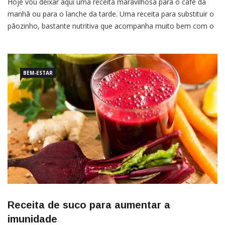
Hoje vou deixar aqui uma receita maravilhosa para o café da
manhã ou para o lanche da tarde. Uma receita para substituir o
pãozinho, bastante nutritiva que acompanha muito bem com o
cafezinho ou com um bom chá. Ingredientes1 banana-nanica
madura2 ovos1 colher de sopa de farelo de aveia1 colher de
sopa de farelo de […]
BEM-ESTAR
Receita de suco para aumentar a
imunidade