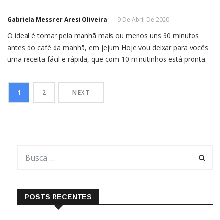
Gabriela Messner Aresi Oliveira
9 De Abril De 2020
O ideal é tomar pela manhã mais ou menos uns 30 minutos
antes do café da manhã, em jejum Hoje vou deixar para vocês
uma receita fácil e rápida, que com 10 minutinhos está pronta.
O ideal é tomar pela manhã mais ou menos uns 30 minutos
antes do café da manhã, em jejum. Não […]
1
2
NEXT
POSTS RECENTES