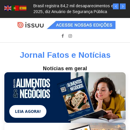
Brasil registra 84,2 mil desaparecimentos em
2025, diz Anuário de Segurança Pública
Jornal Fatos e Notícias
Notícias em geral
LEIA AGORA!