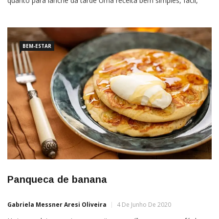
quanto para lanche da tarde Uma receita bem simples, fácil,
rápida e com poucos ingredientes. Receita que serve tanto para
café da manhã quanto para lanche da tarde.Pão de aveia fit de
micro-ondas (substitui a farinha branca […]
BEM-ESTAR
Panqueca de banana
Gabriela Messner Aresi Oliveira
4 De Junho De 2020