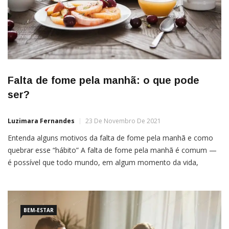
Falta de fome pela manhã: o que pode
ser?
Luzimara Fernandes
23 De Novembro De 2021
Entenda alguns motivos da falta de fome pela manhã e como
quebrar esse “hábito” A falta de fome pela manhã é comum —
é possível que todo mundo, em algum momento da vida,
acorde sem vontade de comer. Contudo, isso vai contra o
senso-comum de que o café da manhã é a refeição mais
importante […]
BEM-ESTAR