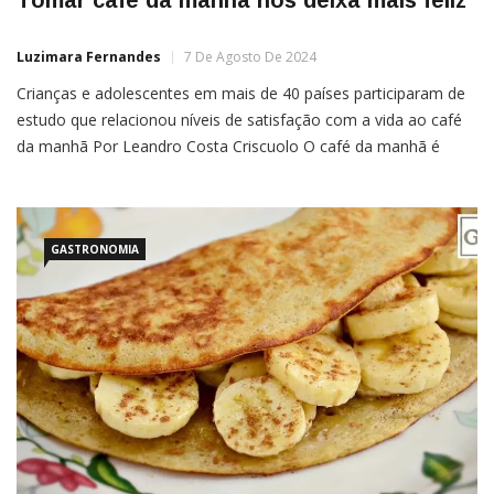
Luzimara Fernandes
7 De Agosto De 2024
Crianças e adolescentes em mais de 40 países participaram de
estudo que relacionou níveis de satisfação com a vida ao café
da manhã Por Leandro Costa Criscuolo O café da manhã é
considerado a refeição mais importante do nosso dia, e, desde
nossos primeiros anos, a importância de não pular o café já é
grande. […]
GASTRONOMIA