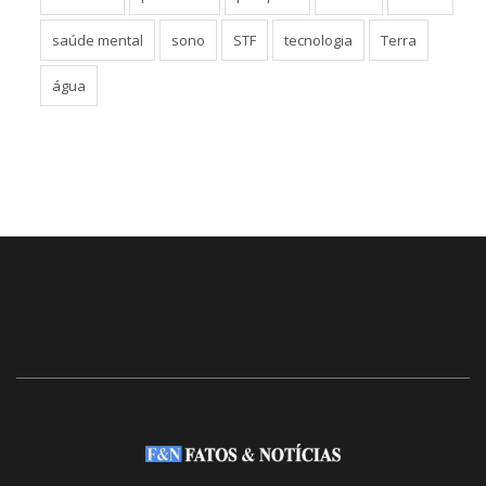
saúde mental
sono
STF
tecnologia
Terra
água