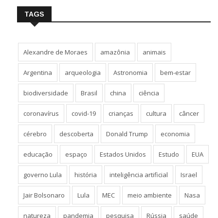
TAGS
Alexandre de Moraes
amazônia
animais
Argentina
arqueologia
Astronomia
bem-estar
biodiversidade
Brasil
china
ciência
coronavírus
covid-19
crianças
cultura
câncer
cérebro
descoberta
Donald Trump
economia
educação
espaço
Estados Unidos
Estudo
EUA
governo Lula
história
inteligência artificial
Israel
Jair Bolsonaro
Lula
MEC
meio ambiente
Nasa
natureza
pandemia
pesquisa
Rússia
saúde