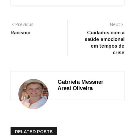
Navegação
Previous
Next
Previous
Next
post:
post:
Racismo
Cuidados com a
de
saúde emocional
Post
em tempos de
crise
Gabriela Messner
Aresi Oliveira
RELATED POSTS