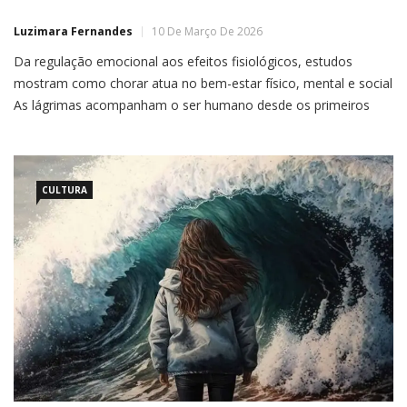
Luzimara Fernandes
10 De Março De 2026
Da regulação emocional aos efeitos fisiológicos, estudos
mostram como chorar atua no bem-estar físico, mental e social
As lágrimas acompanham o ser humano desde os primeiros
dias de vida e funcionam como uma linguagem emocional
universal. Na infância, chorar vai além do desconforto imediato:
“ele é tanto uma forma de se acalmarem quanto uma maneira
[…]
CULTURA