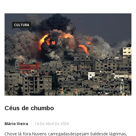
com imenso amor.Compreendo as minhas falhas,Retrocedo,
peço perdão, imploro pelo nosso bem.Adoeço de desejos e
culpas,Por
CULTURA
Céus de chumbo
Mário Vieira
14 De Abril De 2026
Chove lá fora.Nuvens carregadasdespejam baldesde lágrimas,