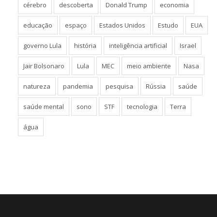
cérebro
descoberta
Donald Trump
economia
educação
espaço
Estados Unidos
Estudo
EUA
governo Lula
história
inteligência artificial
Israel
Jair Bolsonaro
Lula
MEC
meio ambiente
Nasa
natureza
pandemia
pesquisa
Rússia
saúde
saúde mental
sono
STF
tecnologia
Terra
água