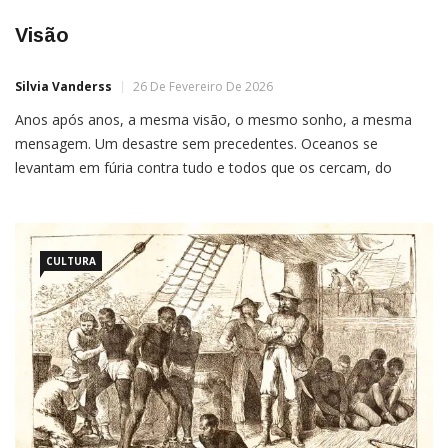
Visão
Silvia Vanderss
26 De Fevereiro De 2026
Anos após anos, a mesma visão, o mesmo sonho, a mesma
mensagem. Um desastre sem precedentes. Oceanos se
levantam em fúria contra tudo e todos que os cercam, do
oriente ao ocidente. A mesma onda, na mesma proporção,
porém, em mares diferentes, em geografias distintas. Em águas
turvas e em águas transparentes, tonalidades de azuis […]
CULTURA