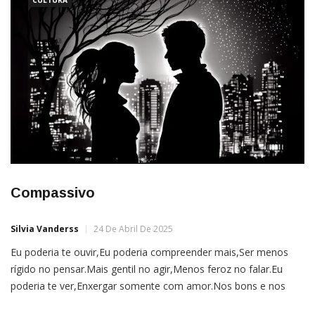
pedaçosDe chuva curativa eCriadoraBendita,
CULTURA
Compassivo
Silvia Vanderss
24 De Abril De 2025
Eu poderia te ouvir,Eu poderia compreender mais,Ser menos
rígido no pensar.Mais gentil no agir,Menos feroz no falar.Eu
poderia te ver,Enxergar somente com amor.Nos bons e nos
maus momentos,Sem julgar, sem desmerecer;De um jeito