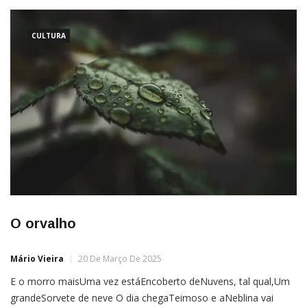
único e singular.Quero apenas gravar os detalhes do seu rosto.
Entre as lágrimas e os sorrisos.Ah, deveria ser mais
compassivo!Quando não aceito
CULTURA
O orvalho
Mário Vieira
20 De Março De 2025
E o morro maisUma vez estáEncoberto deNuvens, tal qual,Um
grandeSorvete de neve O dia chegaTeimoso e aNeblina vai