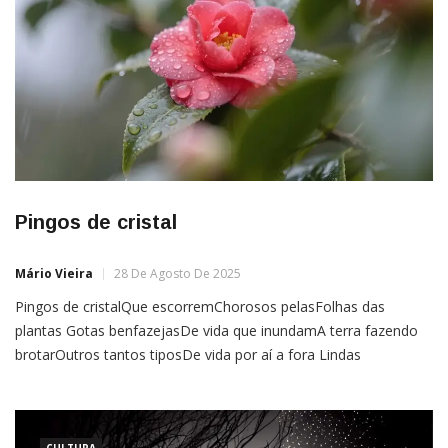
Pingos de cristal
Mário Vieira
28 De Agosto De 2025
Pingos de cristalQue escorremChorosos pelasFolhas das
plantas Gotas benfazejasDe vida que inundamA terra fazendo
brotarOutros tantos tiposDe vida por aí a fora Lindas
lágrimasDa natureza queSaciam a sede dasPlantas e dos
animais Bocados de águaQue nutrem, refrigeram,Alimentam e
tornamPossível a vidaEm todo o ecossistema Minúsculos