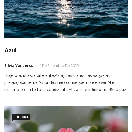
Azul
Silvia Vanderss
4 De Setembro De 2025
Hoje o azul está diferente.As águas tranquilas vagueiam
preguiçosamente.As ondas não conseguem se elevar.Até
mesmo o céu te toca condizente.Ah, azul e infinito mar!Sua paz
intrigante,Ressoa através do imenso horizonte.Para inúmeros
corações acalmarem,Entre os sentimentos incompreendidos,As
lágrimas cessam somente para admirar.Uma harmonia
abençoada que qualquer dor faz
CULTURA