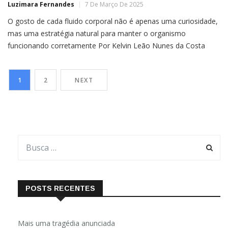
Luzimara Fernandes
7 De Março De 2025
O gosto de cada fluido corporal não é apenas uma curiosidade,
mas uma estratégia natural para manter o organismo
funcionando corretamente Por Kelvin Leão Nunes da Costa
Você certamente já percebeu que as lágrimas e o suor têm um
gosto salgado, mas nunca sentiu o mesmo ao engolir saliva.
1
2
NEXT
Isso pode ter levado à pergunta: por que […]
POSTS RECENTES
Mais uma tragédia anunciada