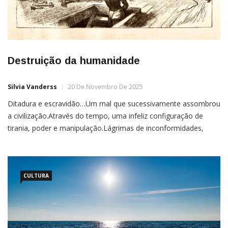
Destruição da humanidade
Silvia Vanderss
20 De Novembro De 2025
Ditadura e escravidão…Um mal que sucessivamente assombrou
a civilização.Através do tempo, uma infeliz configuração de
tirania, poder e manipulação.Lágrimas de inconformidades,
correntes que cortavam a carne;Ditaduras com preconceitos,
regras com desigualdade e um desejo silenciado de
retaliação.Dentre tantos, inúmeros povos guerreiros,
aprisionados e humilhados.Um povo
CULTURA