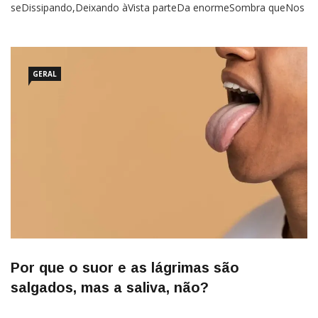
seDissipando,Deixando àVista parteDa enormeSombra queNos
acompanha O carvalhoMostra os seusGalhos, enquantoO
orvalho molhaTodas as folhas,Assim como asLágrimas
molhamO pranto A manhã seEspraia e
seEspreguiçaInaugurandoMais um diaCheio de promessasNa
GERAL
terra do
Por que o suor e as lágrimas são
salgados, mas a saliva, não?