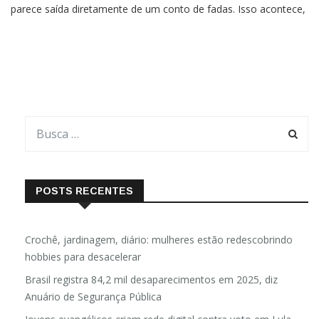
parece saída diretamente de um conto de fadas. Isso acontece,
pois sua água, diferente do azul ou esverdeado com os quais
estamos acostumados, tem uma espantosa aparência
POSTS RECENTES
Crochê, jardinagem, diário: mulheres estão redescobrindo
hobbies para desacelerar
Brasil registra 84,2 mil desaparecimentos em 2025, diz
Anuário de Segurança Pública