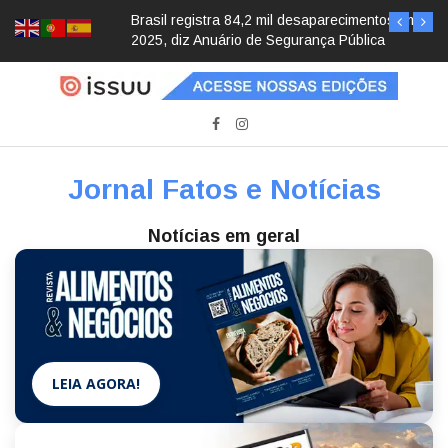
Brasil registra 84,2 mil desaparecimentos em
2025, diz Anuário de Segurança Pública
Jornal Fatos e Notícias
Notícias em geral
LEIA AGORA!