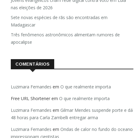
Jovens evangélicos criam rede digital contra voto em Lula
nas eleições de 2026
Sete novas espécies de rãs são encontradas em
Madagascar
Três fenômenos astronômicos alimentam rumores de
apocalipse
COMENTÁRIOS
Luzimara Fernandes
em
O que realmente importa
Free URL Shortener
em
O que realmente importa
Luzimara Fernandes
em
Gilmar Mendes suspende porte e dá
48 horas para Carla Zambelli entregar arma
Luzimara Fernandes
em
Ondas de calor no fundo do oceano
impressionam cientistas