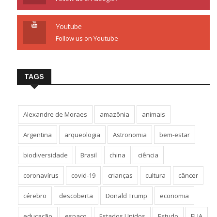
Youtube
Follow us on Youtube
TAGS
Alexandre de Moraes
amazônia
animais
Argentina
arqueologia
Astronomia
bem-estar
biodiversidade
Brasil
china
ciência
coronavírus
covid-19
crianças
cultura
câncer
cérebro
descoberta
Donald Trump
economia
educação
espaço
Estados Unidos
Estudo
EUA