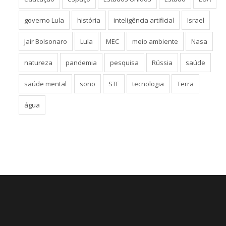
governo Lula
história
inteligência artificial
Israel
Jair Bolsonaro
Lula
MEC
meio ambiente
Nasa
natureza
pandemia
pesquisa
Rússia
saúde
saúde mental
sono
STF
tecnologia
Terra
água