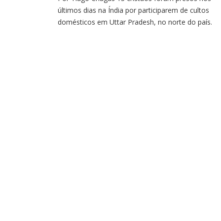
últimos dias na Índia por participarem de cultos
domésticos em Uttar Pradesh, no norte do país.
Entre os detidos em cultos diferentes estão quatro
pastores. As prisões ocorreram sob acusações de
conversão religiosa, o que é proibido pela lei local.