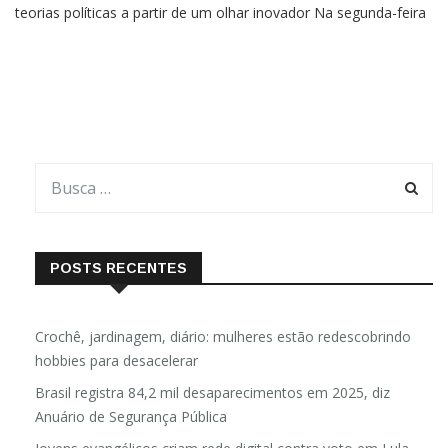
teorias políticas a partir de um olhar inovador Na segunda-feira
(08) a editora Zahar lançou a obra Estado e democracia: Uma
introdução ao estudo da política, dos professores
POSTS RECENTES
Crochê, jardinagem, diário: mulheres estão redescobrindo
hobbies para desacelerar
Brasil registra 84,2 mil desaparecimentos em 2025, diz
Anuário de Segurança Pública