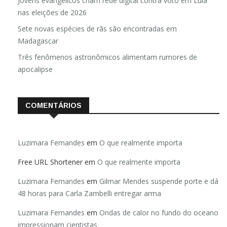
Jovens evangélicos criam rede digital contra voto em Lula
nas eleições de 2026
Sete novas espécies de rãs são encontradas em
Madagascar
Três fenômenos astronômicos alimentam rumores de
apocalipse
COMENTÁRIOS
Luzimara Fernandes
em
O que realmente importa
Free URL Shortener
em
O que realmente importa
Luzimara Fernandes
em
Gilmar Mendes suspende porte e dá
48 horas para Carla Zambelli entregar arma
Luzimara Fernandes
em
Ondas de calor no fundo do oceano
impressionam cientistas