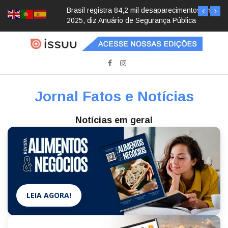
Brasil registra 84,2 mil desaparecimentos em
2025, diz Anuário de Segurança Pública
Jornal Fatos e Notícias
Notícias em geral
LEIA AGORA!