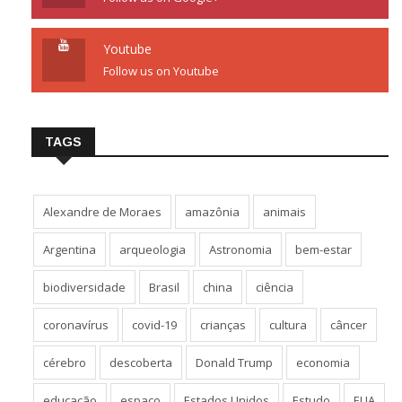
Youtube
Follow us on Youtube
TAGS
Alexandre de Moraes
amazônia
animais
Argentina
arqueologia
Astronomia
bem-estar
biodiversidade
Brasil
china
ciência
coronavírus
covid-19
crianças
cultura
câncer
cérebro
descoberta
Donald Trump
economia
educação
espaço
Estados Unidos
Estudo
EUA