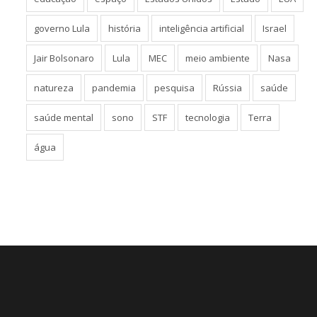
governo Lula
história
inteligência artificial
Israel
Jair Bolsonaro
Lula
MEC
meio ambiente
Nasa
natureza
pandemia
pesquisa
Rússia
saúde
saúde mental
sono
STF
tecnologia
Terra
água