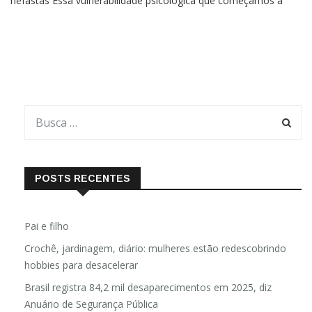
nefastas Essa vulnerabilidade psicológica que começamos a
falar no último artigo, é sobrecarregada pela configuração do
incesto ou da violência física perpetrada contra a Criança. A
POSTS RECENTES
Pai e filho
Crochê, jardinagem, diário: mulheres estão redescobrindo
hobbies para desacelerar
Brasil registra 84,2 mil desaparecimentos em 2025, diz