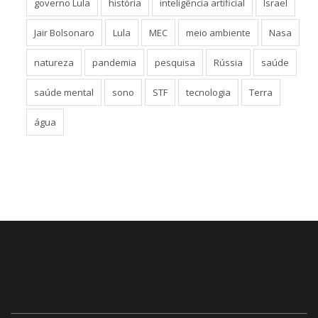
governo Lula
história
inteligência artificial
Israel
Jair Bolsonaro
Lula
MEC
meio ambiente
Nasa
natureza
pandemia
pesquisa
Rússia
saúde
saúde mental
sono
STF
tecnologia
Terra
água