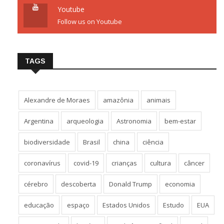
Youtube
Follow us on Youtube
TAGS
Alexandre de Moraes
amazônia
animais
Argentina
arqueologia
Astronomia
bem-estar
biodiversidade
Brasil
china
ciência
coronavírus
covid-19
crianças
cultura
câncer
cérebro
descoberta
Donald Trump
economia
educação
espaço
Estados Unidos
Estudo
EUA