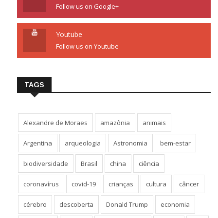
Follow us on Google+
Youtube
Follow us on Youtube
TAGS
Alexandre de Moraes
amazônia
animais
Argentina
arqueologia
Astronomia
bem-estar
biodiversidade
Brasil
china
ciência
coronavírus
covid-19
crianças
cultura
câncer
cérebro
descoberta
Donald Trump
economia