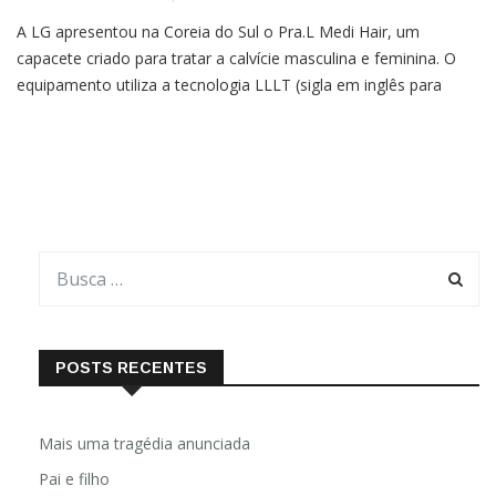
A LG apresentou na Coreia do Sul o Pra.L Medi Hair, um
capacete criado para tratar a calvície masculina e feminina. O
equipamento utiliza a tecnologia LLLT (sigla em inglês para
terapia de luz de baixo nível), que usa 146 lasers e 104 luzes de
LED para estimular o crescimento dos fios.De acordo com a […]
POSTS RECENTES
Mais uma tragédia anunciada
Pai e filho