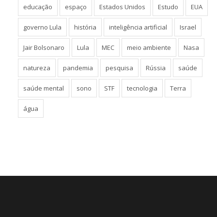
educação
espaço
Estados Unidos
Estudo
EUA
governo Lula
história
inteligência artificial
Israel
Jair Bolsonaro
Lula
MEC
meio ambiente
Nasa
natureza
pandemia
pesquisa
Rússia
saúde
saúde mental
sono
STF
tecnologia
Terra
água